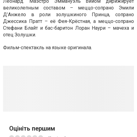
Леонард. Маэстро Эммануэль Вийом дирижирует
великолепным составом – меццо-сопрано Эмили
Д’Анжело в роли золушкиного Принца, сопрано
Джессика Пратт – её Фея-Крёстная, а меццо-сопрано
Стефани Блайт и бас-баритон Лоран Наури – мачеха и
отец Золушки.
Фильм-спектакль на языке оригинала.
Оцініть першим