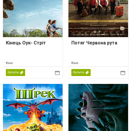
Кінець Оук- Стріт
Потяг Червона рута
Кіно
Кіно
Купити
Купити