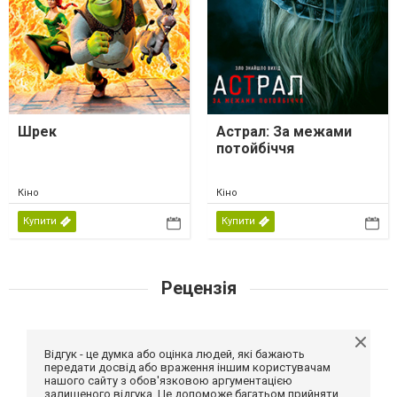
Шрек
Астрал: За межами
потойбіччя
Кіно
Кіно
Купити
Купити
Рецензія
Відгук - це думка або оцінка людей, які бажають
передати досвід або враження іншим користувачам
нашого сайту з обов'язковою аргументацією
залишеного відгука. Це допоможе багатьом прийняти