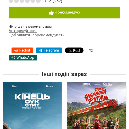
(
0
оцінок)
Я рекомендую
Ніхто ще не рекомендував
Авторизуйтесь
,
щоб оцінити і порекомендувати
Reddit
Telegram
Viber
WhatsApp
Інші подіїї зараз