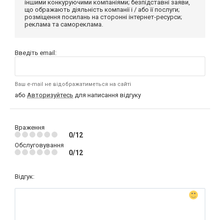
іншими конкуруючими компаніями; безпідставні заяви,
що ображають діяльність компанії і / або її послуги;
розміщення посилань на сторонні інтернет-ресурси;
реклама та самореклама.
Введіть email:
Ваш e-mail не відображатиметься на сайті
або
Авторизуйтесь
для написання відгуку
Враження
0/12
Обслуговування
0/12
Відгук: