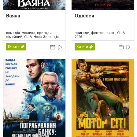
Ваяна
Одіссея
комедія, мюзикл, пригоди,
пригоди, фентезі, екшн, США,
сімейний, США, Нова Зеландія,
2026
2026
Купити
Купити