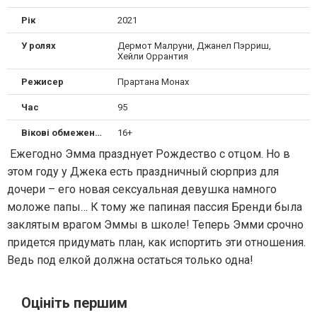
Рік
2021
У ролях
Дермот Малруни, Джанел Пэрриш,
Хейли Оррантия
Режисер
Прартана Монах
Час
95
Вікові обмеження
16+
Ежегодно Эмма празднует Рождество с отцом. Но в
этом году у Джека есть праздничный сюрприз для
дочери – его новая сексуальная девушка намного
моложе папы… К тому же папиная пассия Бренди была
заклятым врагом Эммы в школе! Теперь Эмми срочно
придется придумать план, как испортить эти отношения.
Ведь под елкой должна остаться только одна!
Оцініть першим