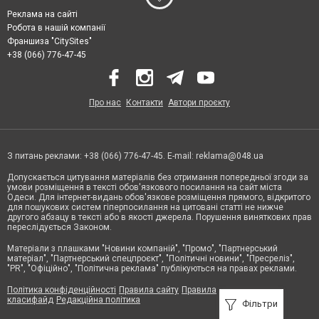
Реклама на сайті
Робота в нашій компанії
Франшиза "CitySites"
+38 (066) 776-47-45
Про нас
Контакти
Автори проєкту
З питань реклами: +38 (066) 776-47-45. E-mail:
reklama@048.ua
Допускається цитування матеріалів без отримання попередньої згоди за
умови розміщення в тексті обов'язкового посилання на сайт міста
Одеси. Для інтернет-видань обов'язкове розміщення прямого, відкритого
для пошукових систем гіперпосилання на цитовані статті не нижче
другого абзацу в тексті або в якості джерела. Порушення виняткових прав
переслідується Законом.
Матеріали з плашками "Новини компаній", "Промо", "Партнерський
матеріал", "Партнерський спецпроєкт", "Політичні новини", "Пресреліз",
"PR", "Офіційно", "Політична реклама" публікуються на правах реклами.
Політика конфіденційності
Правила сайту
Правила
класифайд
Редакційна політика
Фільтри