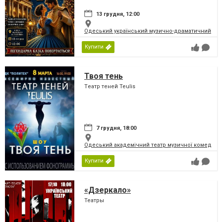
13 грудня, 12:00
Одеський український музично-драматичний теат
Купити
Твоя тень
Tеатр теней Teulis
7 грудня, 18:00
Одеський академічний театр музичної комедії і
Купити
«Дзеркало»
Театры