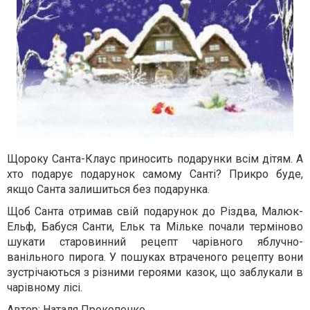
Щороку Санта-Клаус приносить подарунки всім дітям. А
хто подарує подарунок самому Санті? Прикро буде,
якщо Санта залишиться без подарунка.
Щоб Санта отримав свій подарунок до Різдва, Малюк-
Ельф, Бабуся Санти, Ельк та Мільке почали терміново
шукати старовинний рецепт чарівного яблучно-
ванільного пирога. У пошуках втраченого рецепту вони
зустрічаються з різними героями казок, що заблукали в
чарівному лісі.
Автор: Наталя Прокопенко