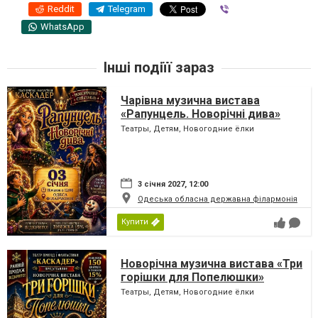
Reddit
Telegram
Viber
WhatsApp
Інші подіїї зараз
Чарівна музична вистава
«Рапунцель. Новорічні дива»
Театры, Детям, Новогодние ёлки
3 січня 2027, 12:00
Одеська обласна державна філармонія
Купити
Новорічна музична вистава «Три
горішки для Попелюшки»
Театры, Детям, Новогодние ёлки