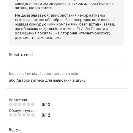
спілкування та обговорення, а також для роз'яснення
питань, що цікавлять.
Не дозволяється:
використання ненормативної
лексики, погроз або образ; безпосереднє порівняння з
іншими конкуруючими компаніями; безпідставні заяви,
що ображають діяльність компанії і / або її послуги;
розміщення посилань на сторонні інтернет-ресурси;
реклама та самореклама.
Введіть email:
Ваш e-mail не відображатиметься на сайті
або
Авторизуйтесь
для написання відгуку
Враження
0/12
Обслуговування
0/12
Відгук: