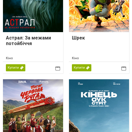
Астрал: За межами
Шрек
потойбіччя
Кіно
Кіно
Купити
Купити