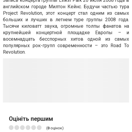
Запись концерта группы Linkin Park 26 июля 2008 года в
английском городе Милтон Кейнс. Будучи частью тура
Project Revolution, этот концерт стал одним из самых
больших и лучших в летнем туре группы 2008 года.
Тысячи киловатт звука, огромные толпы фанатов на
крупнейшей концертной площадке Европы – и
восемнадцать бесспорных хитов одной из самых
популярных рок-групп современности – это Road To
Revolution.
Оцініть першим
(
0
оцінок)