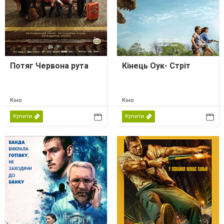
Потяг Червона рута
Кінець Оук- Стріт
Кіно
Кіно
Купити
Купити