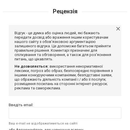
Рецензія
Відгук - це думка або оцінка людей, які бажають
передати досвід або враження іншим користувачам
нашого сайту з обов'язковою аргументацією
залишеного відгука. Це допоможе багатьом прийняти
правильне рішення. Коментарі призначені для
спілкування та обговорення, а також для роз'яснення
питань, що цікавлять.
Не дозволяється:
використання ненормативної
лексики, погроз або образ; безпосереднє порівняння з
іншими конкуруючими компаніями; безпідставні заяви,
що ображають діяльність компанії і / або її послуги;
розміщення посилань на сторонні інтернет-ресурси;
реклама та самореклама.
Введіть email:
Ваш e-mail не відображатиметься на сайті
або
Авторизуйтесь
для написання відгуку