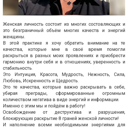
Женская личность состоит из многих состовляющих и
это безграничный объём многих качеств и энергий
женщины.
В этой практике я хочу обратить внимание на те
качества, которые мне в своё время помогли
раскрыться в разных моих проявлениях и приобрести
гармонию внутри себя и в отношениях, уверенность и
стабильность.
Это Интуиция, Красота, Мудрость, Нежность, Сила,
Любовь, Искренность и Щедрость.
Это те качества, которые важно раскрывать в себе,
убирая преграды, сформированные огромным
количеством негатива в виде энергий и информации.
Именно с этим мы и пойдём в работу!
Освобождение от деструктива и разрушения,
блокирующих раскрытие 8 граней женской личности!
И наполнение всеми необходимыми энергиями для