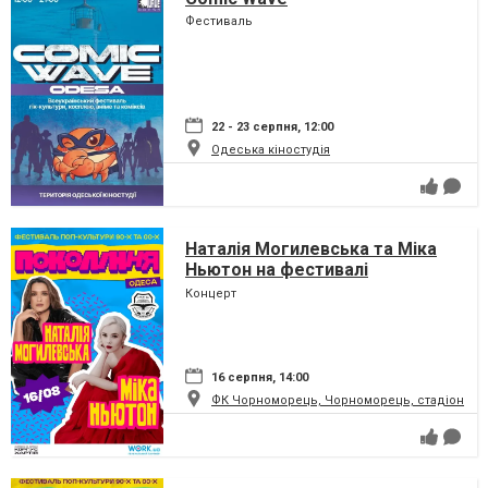
Фестиваль
22 - 23 серпня, 12:00
Одеська кіностудія
Наталія Могилевська та Міка
Ньютон на фестивалі
"Покоління"
Концерт
16 серпня, 14:00
ФК Чорноморець, Чорноморець, стадіон