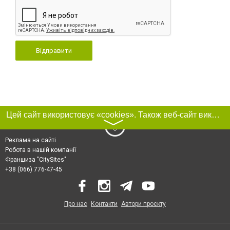
Відправити
Цей сайт використовує «cookies». Також веб-сайт використовує інтернет-сервіс для збору технічних даних стосовно відвідувачів з метою отримання маркетингової та статистичної інформації. Умови обробки даних відвідувачів сайту див.
〉
Реклама на сайті
Робота в нашій компанії
Франшиза "CitySites"
+38 (066) 776-47-45
Про нас
Контакти
Автори проєкту