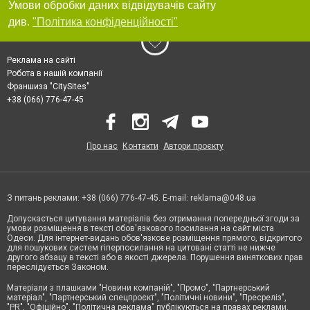
Умови обробки даних відвідувачів сайту
див.
"Політика конфіденційності"
Реклама на сайті
Робота в нашій компанії
Франшиза "CitySites"
+38 (066) 776-47-45
Про нас
Контакти
Автори проєкту
З питань реклами: +38 (066) 776-47-45. E-mail:
reklama@048.ua
Допускається цитування матеріалів без отримання попередньої згоди за
умови розміщення в тексті обов'язкового посилання на сайт міста
Одеси. Для інтернет-видань обов'язкове розміщення прямого, відкритого
для пошукових систем гіперпосилання на цитовані статті не нижче
другого абзацу в тексті або в якості джерела. Порушення виняткових прав
переслідується Законом.
Матеріали з плашками "Новини компаній", "Промо", "Партнерський
матеріал", "Партнерський спецпроєкт", "Політичні новини", "Пресреліз",
"PR", "Офіційно", "Політична реклама" публікуються на правах реклами.