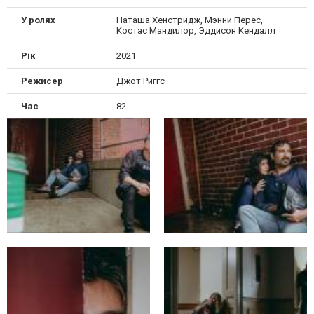
У ролях
Наташа Хенстридж, Мэнни Перес,
Костас Мандилор, Эддисон Кендалл
Рік
2021
Режисер
Джот Риггс
Час
82