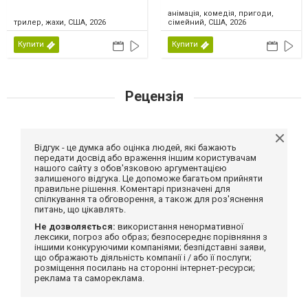
анімація, комедія, пригоди,
трилер, жахи, США, 2026
сімейний, США, 2026
Купити
Купити
Рецензія
Відгук - це думка або оцінка людей, які бажають
передати досвід або враження іншим користувачам
нашого сайту з обов'язковою аргументацією
залишеного відгука. Це допоможе багатьом прийняти
правильне рішення. Коментарі призначені для
спілкування та обговорення, а також для роз'яснення
питань, що цікавлять.
Не дозволяється:
використання ненормативної
лексики, погроз або образ; безпосереднє порівняння з
іншими конкуруючими компаніями; безпідставні заяви,
що ображають діяльність компанії і / або її послуги;
розміщення посилань на сторонні інтернет-ресурси;
реклама та самореклама.