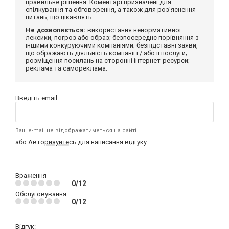
правильне рішення. Коментарі призначені для
спілкування та обговорення, а також для роз'яснення
питань, що цікавлять.
Не дозволяється:
використання ненормативної
лексики, погроз або образ; безпосереднє порівняння з
іншими конкуруючими компаніями; безпідставні заяви,
що ображають діяльність компанії і / або її послуги;
розміщення посилань на сторонні інтернет-ресурси;
реклама та самореклама.
Введіть email:
Ваш e-mail не відображатиметься на сайті
або
Авторизуйтесь
для написання відгуку
Враження
0/12
Обслуговування
0/12
Відгук: