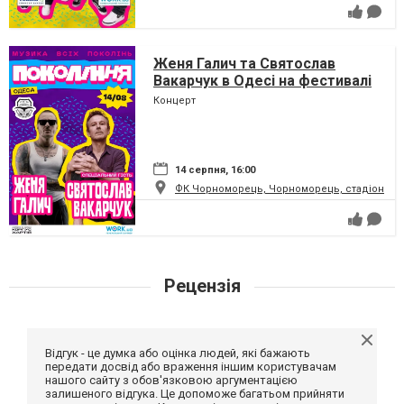
Женя Галич та Святослав
Вакарчук в Одесі на фестивалі
"Покоління"
Концерт
14 серпня, 16:00
ФК Чорноморець, Чорноморець, стадіон
Рецензія
Відгук - це думка або оцінка людей, які бажають
передати досвід або враження іншим користувачам
нашого сайту з обов'язковою аргументацією
залишеного відгука. Це допоможе багатьом прийняти