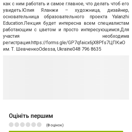
как с ним работать и самое главное, что делать чтоб его
увидеть.Юлия Яланжи – художница, дизайнер,
основательница образовательного проекта Yalanzhi
Education.Лекция будет интересна всем специалистам
работающим с цветом и просто интересующимся.Для
участия необходима
регистрация.https://forms.gle/GP7qfaicx6jX8Pfs7ЦПКиО
им. Т. ШевченкоOdessa, Ukraine048 796 8635
Оцініть першим
(
0
оцінок)