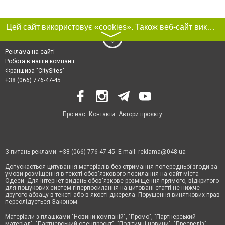
Цей сайт використовує «cookies». Також веб-сайт використовує інтернет-сервіс для збору технічних даних стосовно відвідувачів з метою отримання маркетингової та статистичної інформації. Умови обробки даних відвідувачів сайту див.
〉
Реклама на сайті
Робота в нашій компанії
Франшиза "CitySites"
+38 (066) 776-47-45
Про нас
Контакти
Автори проєкту
З питань реклами: +38 (066) 776-47-45. E-mail:
reklama@048.ua
Допускається цитування матеріалів без отримання попередньої згоди за
умови розміщення в тексті обов'язкового посилання на сайт міста
Одеси. Для інтернет-видань обов'язкове розміщення прямого, відкритого
для пошукових систем гіперпосилання на цитовані статті не нижче
другого абзацу в тексті або в якості джерела. Порушення виняткових прав
переслідується Законом.
Матеріали з плашками "Новини компаній", "Промо", "Партнерський
матеріал", "Партнерський спецпроєкт", "Політичні новини", "Пресреліз",