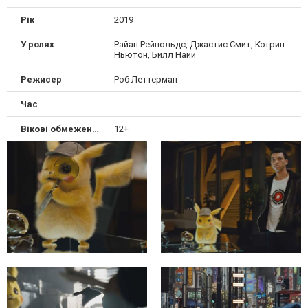
Рік
2019
У ролях
Райан Рейнольдс, Джастис Смит, Кэтрин
Ньютон, Билл Найи
Режисер
Роб Леттерман
Час
.
Вікові обмеження
12+