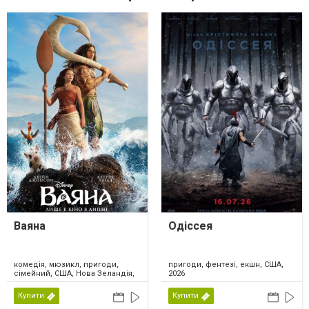
Ваяна
Одіссея
комедія, мюзикл, пригоди,
пригоди, фентезі, екшн, США,
сімейний, США, Нова Зеландія,
2026
2026
Купити
Купити