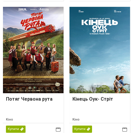
Потяг Червона рута
Кінець Оук- Стріт
Кіно
Кіно
Купити
Купити