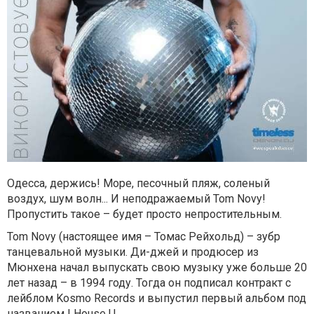
Одесса, держись! Море, песочный пляж, соленый
воздух, шум волн... И неподражаемый Tom Novy!
Пропустить такое – будет просто непростительным.
Tom Novy (настоящее имя – Томас Рейхольд) – зубр
танцевальной музыки. Ди-джей и продюсер из
Мюнхена начал выпускать свою музыку уже больше 20
лет назад – в 1994 году. Тогда он подписал контракт с
лейблом Kosmo Records и выпустил первый альбом под
названием I House U.