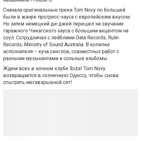
Сначала оригинальные треки Tom Novy по большей
были в жанре прогресс-хауса с европейским вкусом.
Но затем немецкий ди-джей перешел на звучание
гаражного Чикагского хауса с большим акцентом на
соул. Сотрудничал с лейблами Data Records, Rulin
Records, Ministry of Sound Australia. В копилке
исполнителя – куча синглов, совместных работ с
разными музыкантами и сольные альбомы.
Ждем всех в ночном клубе Ibiza! Tom Novy
возвращается в солнечную Одессу, чтобы снова
отыграть мегавзрывной сет!