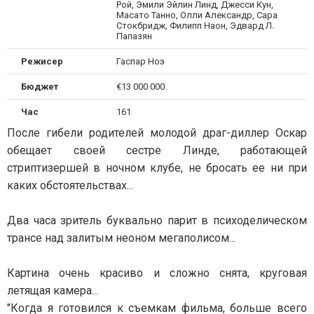
Рой, Эмили Эйлин Линд, Джесси Кун,
Масато Танно, Олли Александр, Сара
Стокбридж, Филипп Наон, Эдвард Л.
Папазян
Режисер
Гаспар Ноэ
Бюджет
€13 000 000
Час
161
После гибели родителей молодой драг-диллер Оскар
обещает своей сестре Линде, работающей
стриптизершей в ночном клубе, не бросать ее ни при
каких обстоятельствах...
Два часа зритель буквально парит в психоделическом
трансе над залитым неоном мегаполисом...
Картина очень красиво и сложно снята, круговая
летящая камера...
"Когда я готовился к съемкам фильма, больше всего