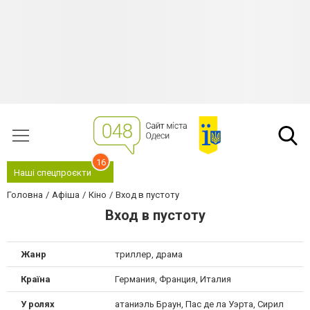
16
Наші спецпроєкти
Головна
Афіша
Кіно
Вход в пустоту
Вход в пустоту
Жанр
триллер, драма
Країна
Германия, Франция, Италия
У ролях
атаниэль Браун, Пас де ла Уэрта, Сирил