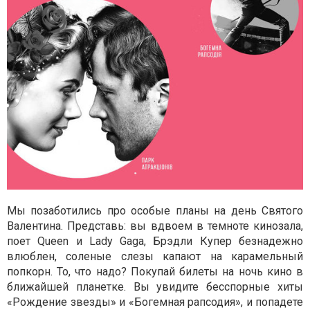
Мы позаботились про особые планы на день Святого
Валентина. Представь: вы вдвоем в темноте кинозала,
поет Queen и Lady Gaga, Брэдли Купер безнадежно
влюблен, соленые слезы капают на карамельный
попкорн. То, что надо? Покупай билеты на ночь кино в
ближайшей планетке. Вы увидите бесспорные хиты
«Рождение звезды» и «Богемная рапсодия», и попадете