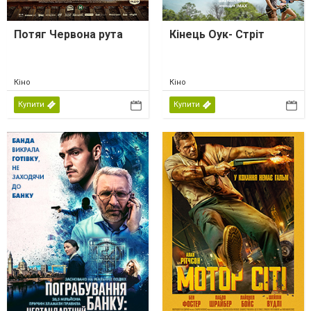
Потяг Червона рута
Кінець Оук- Стріт
Кіно
Кіно
Купити
Купити