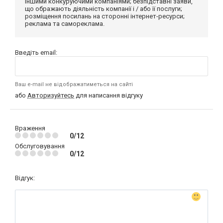
іншими конкуруючими компаніями; безпідставні заяви,
що ображають діяльність компанії і / або її послуги;
розміщення посилань на сторонні інтернет-ресурси;
реклама та самореклама.
Введіть email:
Ваш e-mail не відображатиметься на сайті
або
Авторизуйтесь
для написання відгуку
Враження
0/12
Обслуговування
0/12
Відгук: