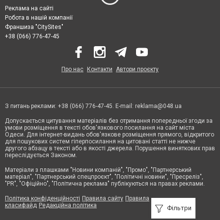
Реклама на сайті
Робота в нашій компанії
Франшиза "CitySites"
+38 (066) 776-47-45
Про нас
Контакти
Автори проєкту
З питань реклами: +38 (066) 776-47-45. E-mail:
reklama@048.ua
Допускається цитування матеріалів без отримання попередньої згоди за
умови розміщення в тексті обов'язкового посилання на сайт міста
Одеси. Для інтернет-видань обов'язкове розміщення прямого, відкритого
для пошукових систем гіперпосилання на цитовані статті не нижче
другого абзацу в тексті або в якості джерела. Порушення виняткових прав
переслідується Законом.
Матеріали з плашками "Новини компаній", "Промо", "Партнерський
матеріал", "Партнерський спецпроєкт", "Політичні новини", "Пресреліз",
"PR", "Офіційно", "Політична реклама" публікуються на правах реклами.
Політика конфіденційності
Правила сайту
Правила
класифайд
Редакційна політика
Фільтри