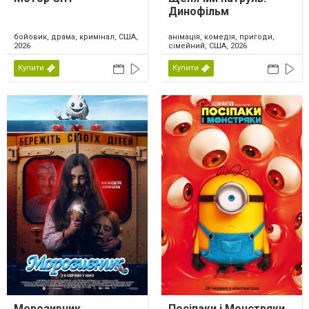
Динофільм
бойовик, драма, кримінал, США,
анімація, комедія, пригоди,
2026
сімейний, США, 2026
Купити
Купити
Морозивник
Посіпаки і Монстряки