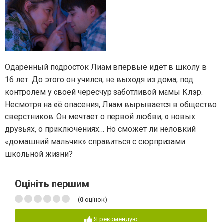
Одарённый подросток Лиам впервые идёт в школу в
16 лет. До этого он учился, не выходя из дома, под
контролем у своей чересчур заботливой мамы Клэр.
Несмотря на её опасения, Лиам вырывается в общество
сверстников. Он мечтает о первой любви, о новых
друзьях, о приключениях… Но сможет ли неловкий
«домашний мальчик» справиться с сюрпризами
школьной жизни?
Оцініть першим
(
0
оцінок)
Я рекомендую