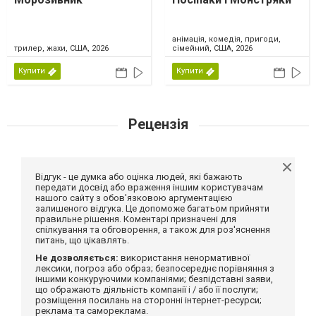
анімація, комедія, пригоди,
трилер, жахи, США, 2026
сімейний, США, 2026
Купити
Купити
Рецензія
Відгук - це думка або оцінка людей, які бажають
передати досвід або враження іншим користувачам
нашого сайту з обов'язковою аргументацією
залишеного відгука. Це допоможе багатьом прийняти
правильне рішення. Коментарі призначені для
спілкування та обговорення, а також для роз'яснення
питань, що цікавлять.
Не дозволяється:
використання ненормативної
лексики, погроз або образ; безпосереднє порівняння з
іншими конкуруючими компаніями; безпідставні заяви,
що ображають діяльність компанії і / або її послуги;
розміщення посилань на сторонні інтернет-ресурси;
реклама та самореклама.