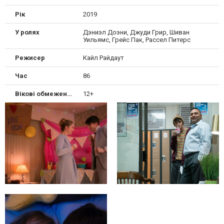
Рік
2019
У ролях
Дэниэл Доэни, Джуди Грир, Шиван
Уильямс, Грейс Пак, Рассел Питерс
Режисер
Кайл Райдаут
Час
86
Вікові обмеження
12+