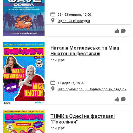
22 - 23 серпня, 12:00
Одеська кіностудія
Наталія Могилевська та Міка
Ньютон на фестивалі
"Покоління"
Концерт
16 серпня, 14:00
ФК Чорноморець, Чорноморець, стадіон
ТНМК в Одесі на фестивалі
"Покоління"
Концерт