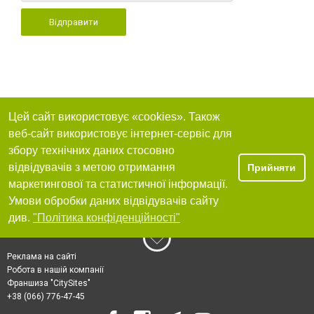
Відправити
Цей сайт використовує «cookies». Також
веб-сайт використовує інтернет-сервіс для
збору технічних даних стосовно
відвідувачів з метою отримання
Прийняти
маркетингової та статистичної інформації.
Умови обробки даних відвідувачів сайту
див.
"Політика конфіденційності"
Реклама на сайті
Робота в нашій компанії
Франшиза "CitySites"
+38 (066) 776-47-45