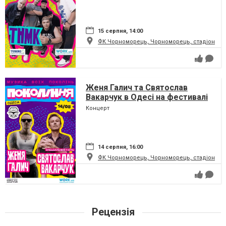
15 серпня, 14:00
ФК Чорноморець, Чорноморець, стадіон
Женя Галич та Святослав
Вакарчук в Одесі на фестивалі
"Покоління"
Концерт
14 серпня, 16:00
ФК Чорноморець, Чорноморець, стадіон
Рецензія