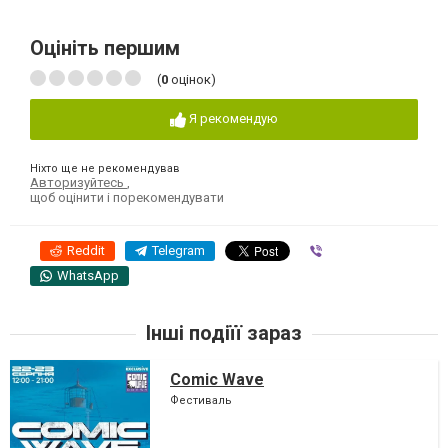
Оцініть першим
(
0
оцінок)
Я рекомендую
Ніхто ще не рекомендував
Авторизуйтесь
,
щоб оцінити і порекомендувати
Reddit
Telegram
Viber
WhatsApp
Інші подіїї зараз
Comic Wave
Фестиваль