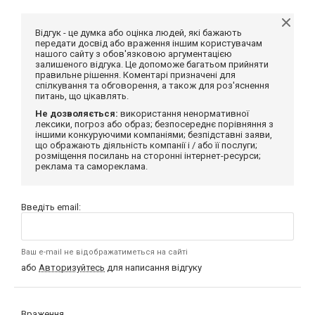
Відгук - це думка або оцінка людей, які бажають
передати досвід або враження іншим користувачам
нашого сайту з обов'язковою аргументацією
залишеного відгука. Це допоможе багатьом прийняти
правильне рішення. Коментарі призначені для
спілкування та обговорення, а також для роз'яснення
питань, що цікавлять.
Не дозволяється:
використання ненормативної
лексики, погроз або образ; безпосереднє порівняння з
іншими конкуруючими компаніями; безпідставні заяви,
що ображають діяльність компанії і / або її послуги;
розміщення посилань на сторонні інтернет-ресурси;
реклама та самореклама.
Введіть email:
Ваш e-mail не відображатиметься на сайті
або
Авторизуйтесь
для написання відгуку
Враження