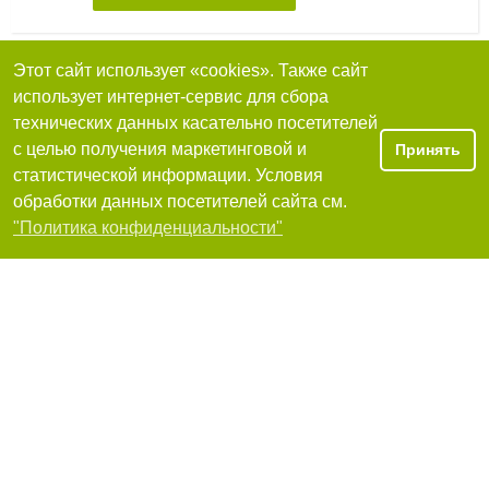
Этот сайт использует «cookies». Также сайт
Стеркор-Трейд, торговая компания
использует интернет-сервис для сбора
технических данных касательно посетителей
65000, Одесса, улица Фонтанская дорога, 49
с целью получения маркетинговой и
Принять
+380 (482) 32-84-95
статистической информации. Условия
Я рекомендую
обработки данных посетителей сайта см.
Фильтры
"Политика конфиденциальности"
Фертелита Групп, многопрофильная компания
65000, Одесса, улица Канатная, 38
+380 (482) 36‒52‒93
Я рекомендую