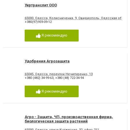
Укртранслит ООО
65000, Одесса, Колисниченка, 9, Овидиополь, Одесская област
+380(97)959-09-12
Я рекомендую
Удобрения Агрозащита
65045, Одесса, переулок Нечипуренко, 13
+380 (482) 34-99-63
,
+380 (48) 722-34-94
Я рекомендую
Агро - Защита, ЧП, производственная фирма,
биологическая защита растений
65000, Одесса, улица Княжеская, 32, офис 211