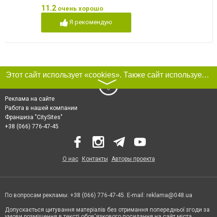
11.2
очень хорошо
Я рекомендую
Этот сайт использует «cookies». Также сайт использует интернет-сервис для сбора технических данных касательно посетителей с целью получения маркетинговой и статистической информации. Условия обработки данных посетителей сайта см.
〉
Реклама на сайте
Работа в нашей компании
Франшиза "CitySites"
+38 (066) 776-47-45
О нас
Контакты
Авторы проекта
По вопросам рекламы: +38 (066) 776-47-45. E-mail:
reklama@048.ua
Допускається цитування матеріалів без отримання попередньої згоди за
умови розміщення в тексті обов'язкового посилання на сайт міста