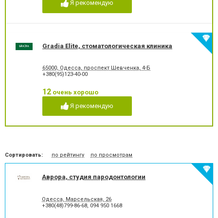
Я рекомендую
Лечение гиперестезии
Лечение гипоплазии эмали
зубов
Лечение десен
Лечение заболевания
височно-нижнечелюстного
сустава
Gradia Elite, стоматологическая клиника
Лечение зубов
Лечение зубов при
беременности
65000, Одесса, проспект Шевченка, 4-Б
Лечение кариеса
Лечение корневых каналов
+380(95)123-40-00
Лечение лазером
Лечение пародонтита
Лечение пародонтоза
Лечение периодонтита
12
очень хорошо
Лечение периостита
Лечение под наркозом
Я рекомендую
Лечение пульпита
Лечение стоматита
Люминиры
Озонотерапия в
стоматологии
Отбеливание зубов
Панорамный снимок
Пластика десневого края
Пластика ясенного краю
Сортировать:
по рейтингу
по просмотрам
Пластины для исправления
Пломбирование зубов
прикуса
Аврора, студия пародонтологии
Пломбирование каналов
Подготовка к
протезированию
Протезирование на
Пьезохирургия в
Одесса, Марсельская, 26
имплантат
стоматологии
+380(48)799-86-68
,
094 950 1668
Рентген зубов
Рецессия десен