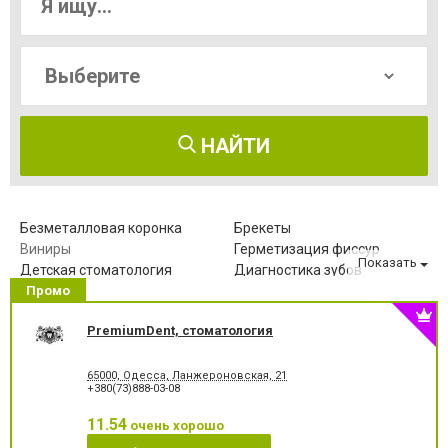
НАЙТИ
Безметалловая коронка
Брекеты
Виниры
Герметизация фиссур
Показать
Детская стоматология
Диагностика зубов
Промо
Зубные протезы
Имплантация зубов
Исправление диастемы
Клиновидный дефект зубов
PremiumDent, стоматология
Компьютерная томография
Коронка безметалловая
зубов
Коронка
Коронка
65000, Одесса, Ланжероновская, 21
металлокерамическая
цельнокерамическая
+380(73)888-03-08
Лазерное отбеливание
Лазеротерапия в
стоматологии
11.54
очень хорошо
Лечение альвеолита
Лечение гингивита