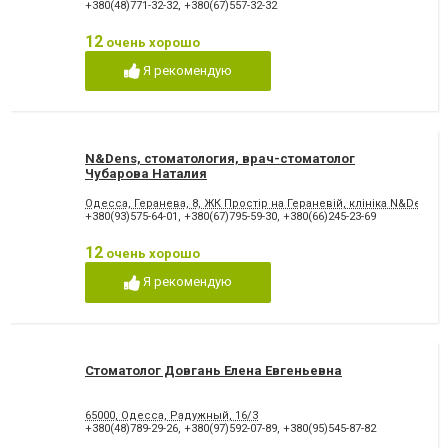
+380(48)771-32-32
,
+380(67)557-32-32
12
очень хорошо
Я рекомендую
N&Dens, стоматология, врач-стоматолог
Чубарова Наталия
Одесса, Геранева, 8, ЖК Простір на Гераневій, клініка N&Dens
+380(93)575-64-01
,
+380(67)795-59-30
,
+380(66)245-23-69
12
очень хорошо
Я рекомендую
Стоматолог Довгань Елена Евгеньевна
65000, Одесса, Радужный, 16/3
+380(48)789-29-26
,
+380(97)592-07-89
,
+380(95)545-87-82