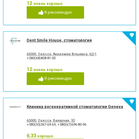
12
очень хорошо
Рецессия десны
Снятие зубного камня
Стразы и скайсы
Удаление зуба
Я рекомендую
Удаление зуба мудрости
Удаление молочного зуба
Удаление нерва
Удаление постоянного зуба
Фторирование зубов и
Хирургическое лечение
восстановление эмали
зубов
Dent Smile House, стоматология
Художественная
Чистка зубов
реставрация зубов
Шинирование зубов
Элайнеры
65000, Одесса, ​Академіка Вільямса, 62/1
+380(68)808-81-00
Эстетическая реставрация
12
очень хорошо
Я рекомендую
Клиника регенеративной стоматологии Geneva
65000, Одесса, Базарная, 92
+380(50)367-69-69
,
+380(67)696-80-96
6.33
хорошо