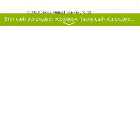
65000, Одесса, улица Посмитного, 22
Фильтры
+380(96)777-25-35
,
+380(50)777-35-25
,
+380(48)709-12-13
Этот сайт использует «cookies». Также сайт использует интернет-сервис для сбора технических данных касательно посетителей с целью получения маркетинговой и статистической информации. Условия обработки данных посетителей сайта см.
〉
12
очень хорошо
Я рекомендую
Beauty smile
65000, Одесса, Французский бульвар, 22-к, 5
+380(63)290-13-22
,
+380(68)667-87-99
12
очень хорошо
Я рекомендую
Клиника инновационной современной
стоматологии