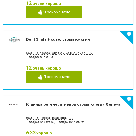
12
очень хорошо
Рецессия десны
Снятие зубного камня
Стразы и скайсы
Удаление зуба
Я рекомендую
Удаление зуба мудрости
Удаление молочного зуба
Удаление нерва
Удаление постоянного зуба
Фторирование зубов и
Хирургическое лечение
восстановление эмали
зубов
Dent Smile House, стоматология
Художественная
Чистка зубов
реставрация зубов
Шинирование зубов
Элайнеры
65000, Одесса, ​Академіка Вільямса, 62/1
+380(68)808-81-00
Эстетическая реставрация
12
очень хорошо
Я рекомендую
Клиника регенеративной стоматологии Geneva
65000, Одесса, Базарная, 92
+380(50)367-69-69
,
+380(67)696-80-96
6.33
хорошо