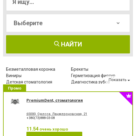
НАЙТИ
Безметалловая коронка
Брекеты
Виниры
Герметизация фиссур
Показать
Детская стоматология
Диагностика зубов
Промо
Зубные протезы
Имплантация зубов
Исправление диастемы
Клиновидный дефект зубов
PremiumDent, стоматология
Компьютерная томография
Коронка безметалловая
зубов
Коронка
Коронка
65000, Одесса, Ланжероновская, 21
металлокерамическая
цельнокерамическая
+380(73)888-03-08
Лазерное отбеливание
Лазеротерапия в
стоматологии
11.54
очень хорошо
Лечение альвеолита
Лечение гингивита