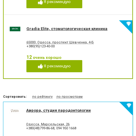
Я рекомендую
Лечение гиперестезии
Лечение гипоплазии эмали
зубов
Лечение десен
Лечение заболевания
височно-нижнечелюстного
сустава
Gradia Elite, стоматологическая клиника
Лечение зубов
Лечение зубов при
беременности
65000, Одесса, проспект Шевченка, 4-Б
Лечение кариеса
Лечение корневых каналов
+380(95)123-40-00
Лечение лазером
Лечение пародонтита
Лечение пародонтоза
Лечение периодонтита
12
очень хорошо
Лечение периостита
Лечение под наркозом
Я рекомендую
Лечение пульпита
Лечение стоматита
Люминиры
Озонотерапия в
стоматологии
Отбеливание зубов
Панорамный снимок
Пластика десневого края
Пластика ясенного краю
Сортировать:
по рейтингу
по просмотрам
Пластины для исправления
Пломбирование зубов
прикуса
Аврора, студия пародонтологии
Пломбирование каналов
Подготовка к
протезированию
Протезирование на
Пьезохирургия в
Одесса, Марсельская, 26
имплантат
стоматологии
+380(48)799-86-68
,
094 950 1668
Рентген зубов
Рецессия десен