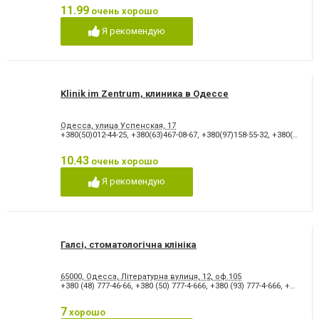
11.99
очень хорошо
Я рекомендую
Klinik im Zentrum, клиника в Одессе
Одесса, улица Успенская, 17
+380(50)012-44-25
,
+380(63)467-08-67
,
+380(97)158-55-32
,
+380(48)709-27-09
10.43
очень хорошо
Я рекомендую
Галсі, стоматологічна клініка
65000, Одесса, Літературна вулиця, 12, оф.105
+380 (48) 777-46-66
,
+380 (50) 777-4-666
,
+380 (93) 777-4-666
,
+380 (96) 777-4-666
7
хорошо