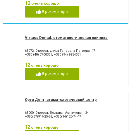
12
очень хорошо
Рецессия десны
Снятие зубного камня
Стразы и скайсы
Удаление зуба
Я рекомендую
Удаление зуба мудрости
Удаление молочного зуба
Удаление нерва
Удаление постоянного зуба
Фторирование зубов и
Хирургическое лечение
восстановление эмали
зубов
Virtuos Dental, стоматологическая клиника
Художественная
Чистка зубов
реставрация зубов
Шинирование зубов
Элайнеры
65072, Одесса, улица Генерала Петрова, 47
+380 (48) 7700331
,
+380 (94) 9954331
Эстетическая реставрация
12
очень хорошо
Я рекомендую
Орто Дент, стоматологический центр
65000, Одесса, Большая Арнаутская, 34
+380(67)917-25-88
,
+380(94)125-74-47
12
очень хорошо