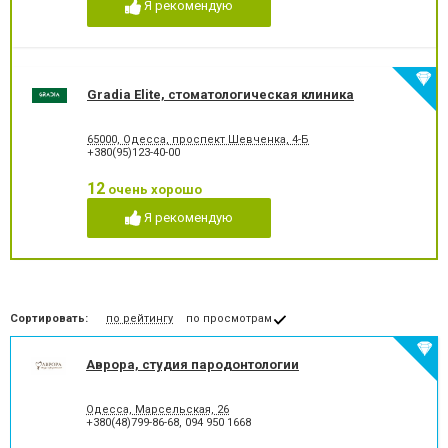
Я рекомендую
Лечение гиперестезии
Лечение гипоплазии эмали
зубов
Лечение десен
Лечение заболевания
височно-нижнечелюстного
сустава
Gradia Elite, стоматологическая клиника
Лечение зубов
Лечение зубов при
беременности
65000, Одесса, проспект Шевченка, 4-Б
Лечение кариеса
Лечение корневых каналов
+380(95)123-40-00
Лечение лазером
Лечение пародонтита
Лечение пародонтоза
Лечение периодонтита
12
очень хорошо
Лечение периостита
Лечение под наркозом
Я рекомендую
Лечение пульпита
Лечение стоматита
Люминиры
Озонотерапия в
стоматологии
Отбеливание зубов
Панорамный снимок
Пластика десневого края
Пластика ясенного краю
Сортировать:
по рейтингу
по просмотрам
Пластины для исправления
Пломбирование зубов
прикуса
Аврора, студия пародонтологии
Пломбирование каналов
Подготовка к
протезированию
Протезирование на
Пьезохирургия в
Одесса, Марсельская, 26
имплантат
стоматологии
+380(48)799-86-68
,
094 950 1668
Рентген зубов
Рецессия десен