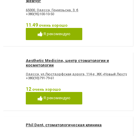
жемчуг
65000, Одесса, Генуезьска, 3, б
+380(95)100-10-50
11.49
очень хорошо
Я рекомендую
Aesthetic Medicine, центр стоматологии и
косметологии
Одесса, ул.Люстдорфская дорога, 114-е, ЖК «Новый Люстдорф
+380(93)791-79-61
12
очень хорошо
Я рекомендую
Phil Dent, стоматологическая клиника