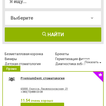
НАЙТИ
Безметалловая коронка
Брекеты
Виниры
Герметизация фиссур
Показать
Детская стоматология
Диагностика зубов
Промо
Зубные протезы
Имплантация зубов
Исправление диастемы
Клиновидный дефект зубов
PremiumDent, стоматология
Компьютерная томография
Коронка безметалловая
зубов
Коронка
Коронка
65000, Одесса, Ланжероновская, 21
металлокерамическая
цельнокерамическая
+380(73)888-03-08
Лазерное отбеливание
Лазеротерапия в
стоматологии
11.54
очень хорошо
Лечение альвеолита
Лечение гингивита