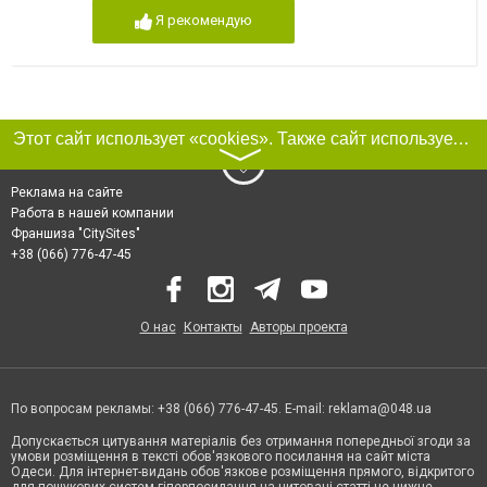
Я рекомендую
Этот сайт использует «cookies». Также сайт использует интернет-сервис для сбора технических данных касательно посетителей с целью получения маркетинговой и статистической информации. Условия обработки данных посетителей сайта см.
〉
Реклама на сайте
Работа в нашей компании
Франшиза "CitySites"
+38 (066) 776-47-45
О нас
Контакты
Авторы проекта
По вопросам рекламы: +38 (066) 776-47-45. E-mail:
reklama@048.ua
Допускається цитування матеріалів без отримання попередньої згоди за
умови розміщення в тексті обов'язкового посилання на сайт міста
Одеси. Для інтернет-видань обов'язкове розміщення прямого, відкритого
для пошукових систем гіперпосилання на цитовані статті не нижче