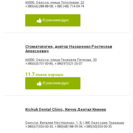
65000, Одесса, улица Тополевая, 22
+380(66)288-88-08
,
+380 (48) 714-09-74
Я рекомендую
Стоматология, доктор Назаренко Ростислав
Алексеевич
65000, Одесса, улица Генерала Петрова, 33
+380(63)751-00-85
,
+380(97)521-25-07
11.7
очень хорошо
Я рекомендую
Kichuk Dental Clinic, Кичук Дентал Клиник
Одесса, Виталия Нестеренко, 1, Б ( ЖК Одесские Традиции )
+380(67)555-00-35
,
+380(68)188-39-34
,
+380(50)555-00-35