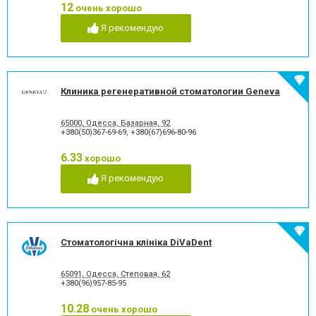
12
очень хорошо
Рецессия десны
Снятие зубного камня
Стразы и скайсы
Удаление зуба
Я рекомендую
Удаление зуба мудрости
Удаление молочного зуба
Удаление нерва
Удаление постоянного зуба
Фторирование зубов и
Хирургическое лечение
восстановление эмали
зубов
Клиника регенеративной стоматологии Geneva
Художественная
Чистка зубов
реставрация зубов
Шинирование зубов
Элайнеры
65000, Одесса, Базарная, 92
+380(50)367-69-69
,
+380(67)696-80-96
Эстетическая реставрация
6.33
хорошо
Я рекомендую
Стоматологічна клініка DiVaDent
65091, Одесса, Степовая, 62
+380(96)957-85-95
10.28
очень хорошо