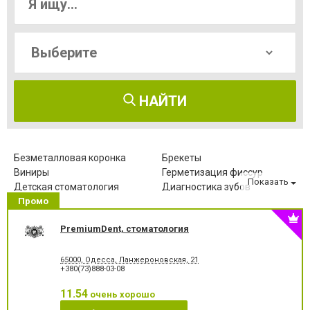
НАЙТИ
Безметалловая коронка
Брекеты
Виниры
Герметизация фиссур
Показать
Детская стоматология
Диагностика зубов
Промо
Зубные протезы
Имплантация зубов
Исправление диастемы
Клиновидный дефект зубов
PremiumDent, стоматология
Компьютерная томография
Коронка безметалловая
зубов
Коронка
Коронка
65000, Одесса, Ланжероновская, 21
металлокерамическая
цельнокерамическая
+380(73)888-03-08
Лазерное отбеливание
Лазеротерапия в
стоматологии
11.54
очень хорошо
Лечение альвеолита
Лечение гингивита