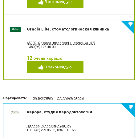
Я рекомендую
Лечение гиперестезии
Лечение гипоплазии эмали
зубов
Лечение десен
Лечение заболевания
височно-нижнечелюстного
сустава
Gradia Elite, стоматологическая клиника
Лечение зубов
Лечение зубов при
беременности
65000, Одесса, проспект Шевченка, 4-Б
Лечение кариеса
Лечение корневых каналов
+380(95)123-40-00
Лечение лазером
Лечение пародонтита
Лечение пародонтоза
Лечение периодонтита
12
очень хорошо
Лечение периостита
Лечение под наркозом
Я рекомендую
Лечение пульпита
Лечение стоматита
Люминиры
Озонотерапия в
стоматологии
Отбеливание зубов
Панорамный снимок
Пластика десневого края
Пластика ясенного краю
Сортировать:
по рейтингу
по просмотрам
Пластины для исправления
Пломбирование зубов
прикуса
Аврора, студия пародонтологии
Пломбирование каналов
Подготовка к
протезированию
Протезирование на
Пьезохирургия в
Одесса, Марсельская, 26
имплантат
стоматологии
+380(48)799-86-68
,
094 950 1668
Рентген зубов
Рецессия десен