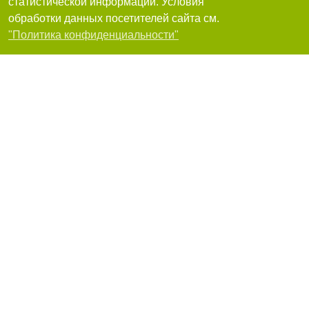
статистической информации. Условия
стоматологии
обработки данных посетителей сайта см.
65000, Одесса, улица Левитана, 62, Жилой комплекс «Каскад»
Фильтры
+380(48)787-34-25
"Политика конфиденциальности"
12
очень хорошо
Я рекомендую
N&Dens, стоматология, врач-стоматолог
Чубарова Наталия
Одесса, Геранева, 8, ЖК Простір на Гераневій, клініка N&Dens
+380(93)575-64-01
,
+380(67)795-59-30
,
+380(66)245-23-69
12
очень хорошо
Я рекомендую
Клиника эстетической стоматологии Белый
жемчуг