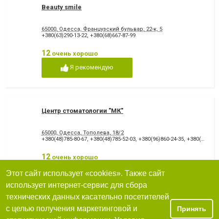
Beauty smile
65000, Одесса, Французский бульвар, 22-к, 5
+380(63)290-13-22
,
+380(68)667-87-99
12
очень хорошо
Я рекомендую
Центр стоматологии "МК"
65000, Одесса, Тополева, 18/2
+380(48)785-80-67
,
+380(48)785-52-03
,
+380(96)860-24-35
,
+380(93)536-12-07
12
очень хорошо
Я рекомендую
Этот сайт использует «cookies». Также сайт
использует интернет-сервис для сбора
технических данных касательно посетителей
с целью получения маркетинговой и
Принять
Клиника инновационной современной