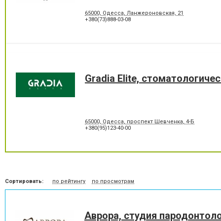
Отбеливание зубов
Панорамный снимок
65000, Одесса, Ланжероновская, 21
Пластины для исправления
Пломбирование зубов
+380(73)888-03-08
прикуса
Протезирование на имплантат
Пьезохирургия в стоматол
Рецессия десны
Снятие зубного камня
Удаление зуба мудрости
Удаление молочного зуба
Фторирование зубов и
Хирургическое лечение зу
восстановление эмали
Gradia Elite, стоматологиче
Шинирование зубов
Элайнеры
65000, Одесса, проспект Шевченка, 4-Б
+380(95)123-40-00
Сортировать:
по рейтингу
по просмотрам
Аврора, студия пародонтол