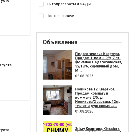
густе
Фитопрепараты и БАДы
Частные врачи
Объявления
Педагогическа Квартира,
Продам 1-комн. 9/9, 7 ст.
Фонтана/ Педагогическая,
вгусте
32/18/6, кирпичный дом,
М...
02.08.2026
Новикова 12 Квартира,
Продам комнату в
коммуне 2/5, ул.
Новикова/2 застава, 12м,
туалет и душ совмещ...
01.08.2026
Зніму Квартира, Кількість
густе