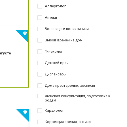
краю
Аллерголог
езированию
Аптеки
Больницы и поликлиники
го зуба
Вызов врачей на дом
Гинеколог
вгусте
Детский врач
Диспансеры
Дома престарелых, хосписы
Женская консультация, подготовка к
родам
Кардиолог
Коррекция зрения, оптика