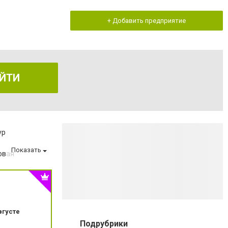
+ Добавить предприятие
ЙТИ
ур
Показать
овая
оматологии
 эмали зубов
беременности
та
вгусте
зом
Подрубрики
матологии