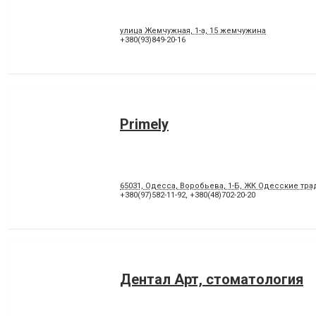
улица Жемчужная, 1-а, 15 жемчужина
+380(93)849-20-16
Primely
65031, Одесса, Воробьева, 1-Б, ЖК Одесские тр
+380(97)582-11-92
,
+380(48)702-20-20
Дентал Арт, стоматология