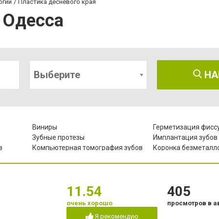
огии
Пластика десневого края
 Одесса
Выберите
НА
Виниры
Герметизация фисс
Зубные протезы
Имплантация зубов
в
Компьютерная томография зубов
Коронка безметалл
кая
Лазерное отбеливание
Лазеротерапия в ст
Лечение гиперестезии
Лечение гипоплазии
чно-
Лечение зубов
Лечение зубов при 
11.54
405
в
Лечение лазером
Лечение пародонти
очень хорошо
просмотров в а
Лечение периостита
Лечение под нарко
Я рекомендую
Люминиры
Озонотерапия в сто