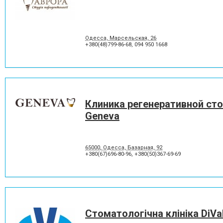
Одесса, Марсельская, 26
+380(48)799-86-68
,
094 950 1668
Клиника регенеративной ст
Geneva
65000, Одесса, Базарная, 92
+380(67)696-80-96
,
+380(50)367-69-69
Стоматологічна клініка DiVa