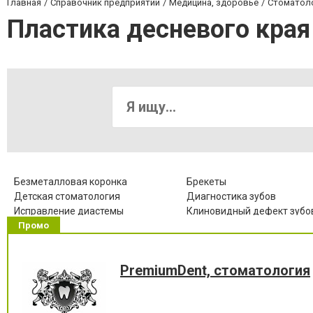
Главная
Справочник предприятий
Медицина, здоровье
Стоматол
Пластика десневого края
Безметалловая коронка
Брекеты
Детская стоматология
Диагностика зубов
Исправление диастемы
Клиновидный дефект зубо
Промо
Коронка металлокерамическая
Коронка цельнокерамичес
Лечение альвеолита
Лечение гингивита
Лечение десен
Лечение заболевания висо
нижнечелюстного сустава
PremiumDent, стоматология
Лечение кариеса
Лечение корневых канало
Лечение пародонтоза
Лечение периодонтита
Лечение пульпита
Лечение стоматита