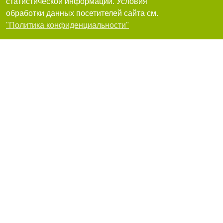
статистической информации. Условия
Чубарова Наталия
обработки данных посетителей сайта см.
Одесса, Геранева, 8, ЖК Простір на Гераневій, клініка N&Dens
Фильтры
+380(93)575-64-01
,
+380(67)795-59-30
,
+380(66)245-23-69
"Политика конфиденциальности"
12
очень хорошо
Я рекомендую
Клиника эстетической стоматологии Белый
жемчуг
65000, Одесса, Генуезьска, 3, б
+380(95)100-10-50
11.49
очень хорошо
Я рекомендую
Дент-Хаус, клиника семейной стоматологии Dent
house