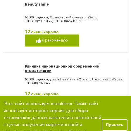
Beauty smile
65000, Одесса, Французский бульвар, 22-к, 5
+380(63)290-13-22
,
+380(68)667-87-99
12
очень хорошо
Я рекомендую
Клиника инновационной современной
стоматологии
65000, Одесса, улица Левитана, 62, Жилой комплекс «Каскад»
+380(48)787-34-25
12
очень хорошо
Я рекомендую
Этот сайт использует «cookies». Также сайт
использует интернет-сервис для сбора
технических данных касательно посетителей
с целью получения маркетинговой и
Принять
N&Dens, стоматология, врач-стоматолог