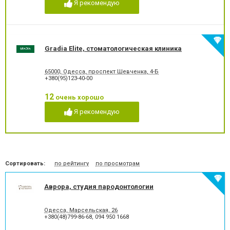
Я рекомендую
Лечение гиперестезии
Лечение гипоплазии эмали
зубов
Лечение десен
Лечение заболевания
височно-нижнечелюстного
сустава
Gradia Elite, стоматологическая клиника
Лечение зубов
Лечение зубов при
беременности
65000, Одесса, проспект Шевченка, 4-Б
Лечение кариеса
Лечение корневых каналов
+380(95)123-40-00
Лечение лазером
Лечение пародонтита
Лечение пародонтоза
Лечение периодонтита
12
очень хорошо
Лечение периостита
Лечение под наркозом
Я рекомендую
Лечение пульпита
Лечение стоматита
Люминиры
Озонотерапия в
стоматологии
Отбеливание зубов
Панорамный снимок
Пластика десневого края
Пластика ясенного краю
Сортировать:
по рейтингу
по просмотрам
Пластины для исправления
Пломбирование зубов
прикуса
Аврора, студия пародонтологии
Пломбирование каналов
Подготовка к
протезированию
Протезирование на
Пьезохирургия в
Одесса, Марсельская, 26
имплантат
стоматологии
+380(48)799-86-68
,
094 950 1668
Рентген зубов
Рецессия десен