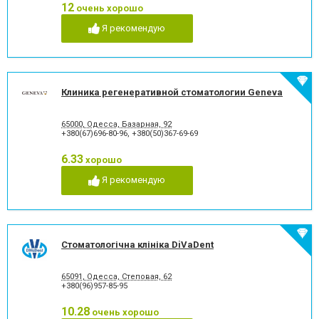
12
очень хорошо
Рецессия десны
Снятие зубного камня
Стразы и скайсы
Удаление зуба
Я рекомендую
Удаление зуба мудрости
Удаление молочного зуба
Удаление нерва
Удаление постоянного зуба
Фторирование зубов и
Хирургическое лечение
восстановление эмали
зубов
Клиника регенеративной стоматологии Geneva
Художественная
Чистка зубов
реставрация зубов
Шинирование зубов
Элайнеры
65000, Одесса, Базарная, 92
+380(67)696-80-96
,
+380(50)367-69-69
Эстетическая реставрация
6.33
хорошо
Я рекомендую
Стоматологічна клініка DiVaDent
65091, Одесса, Степовая, 62
+380(96)957-85-95
10.28
очень хорошо