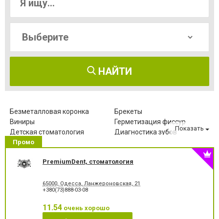
НАЙТИ
Безметалловая коронка
Брекеты
Виниры
Герметизация фиссур
Показать
Детская стоматология
Диагностика зубов
Промо
Зубные протезы
Имплантация зубов
Исправление диастемы
Клиновидный дефект зубов
PremiumDent, стоматология
Компьютерная томография
Коронка безметалловая
зубов
Коронка
Коронка
65000, Одесса, Ланжероновская, 21
металлокерамическая
цельнокерамическая
+380(73)888-03-08
Лазерное отбеливание
Лазеротерапия в
стоматологии
11.54
очень хорошо
Лечение альвеолита
Лечение гингивита