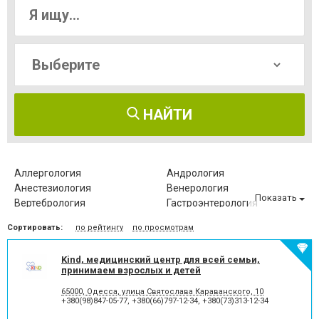
НАЙТИ
Аллергология
Андрология
Анестезиология
Венерология
Показать
Вертебрология
Гастроэнтерология
Гематология
Генетика
Сортировать:
по рейтингу
по просмотрам
Гепатология
Дерматология
Иммунология
Инфектология
Kind, медицинский центр для всей семьи,
Маммология
Мануальная терапия
принимаем взрослых и детей
Микология
Неврология
Нейрохирургия
Неонатология
65000, Одесса, улица Святослава Караванского, 10
+380(98)847-05-77
,
+380(66)797-12-34
,
+380(73)313-12-34
Нефрология
Оздоровительные центры