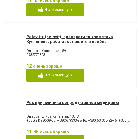
11.05
очень хорошо
Я рекомендую
Pelovit-r (pelovit), препарати та косметика
Куяльника, работаем, пишите в вайбер
Одесса, Успенская, 59
0932770303
12
очень хорошо
Я рекомендую
Ремеди, клиника репродуктивной медицины
Одесса, улица Канатная, 130, А
+380(94)950-09-03
,
+380(67)333-92-46
,
+380(63)333-92-46
,
+380(50)333-92-46
11.85
очень хорошо