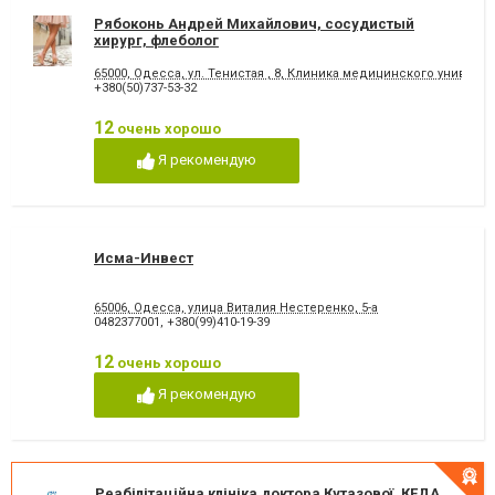
Рябоконь Андрей Михайлович, сосудистый
хирург, флеболог
65000, Одесса, ул. Тенистая , 8, Клиника медицинского универс
+380(50)737-53-32
12
очень хорошо
Я рекомендую
Исма-Инвест
65006, Одесса, улица Виталия Нестеренко, 5-а
0482377001
,
+380(99)410-19-39
12
очень хорошо
Я рекомендую
Реабілітаційна клініка доктора Кутазової, КЕДА