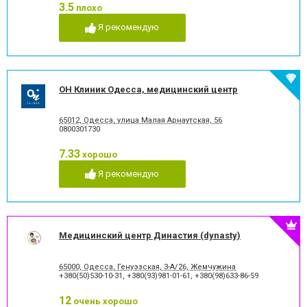
Остеопатия
Оториноларингология
3.5
плохо
Педиатрия
Пульмонология
Я рекомендую
Реаниматология
Ревматология
Рентгенология
Репродуктология
Рефлексотерапия
Сексология
Терапия
Травматология
ОН Клиник Одесса, медицинский центр
Трихология
Физиотерапия
Флебология
Хирургия
Частные клиники
Челюстно-лицевая хирургия
65012, Одесса, улица Малая Арнаутская, 56
0800301730
Эндокринология
Эндоскопия
7.33
хорошо
Я рекомендую
Медицинский центр Династия (dynasty)
65000, Одесса, Генуэзская, 3-А/26, Жемчужина
+380(50)530-10-31
,
+380(93)981-01-61
,
+380(98)633-86-59
12
очень хорошо