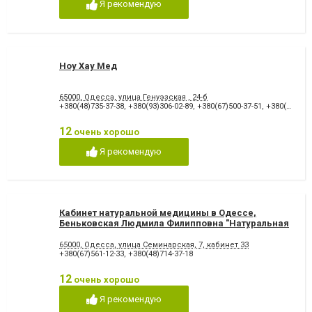
Я рекомендую
Ноу Хау Мед
65000, Одесса, улица Генуэзская , 24-б
+380(48)735-37-38
,
+380(93)306-02-89
,
+380(67)500-37-51
,
+380(50)440-63-91
12
очень хорошо
Я рекомендую
Кабинет натуральной медицины в Одессе,
Беньковская Людмила Филипповна "Натуральная
Медицина"
65000, Одесса, улица Семинарская, 7, кабинет 33
+380(67)561-12-33
,
+380(48)714-37-18
12
очень хорошо
Я рекомендую