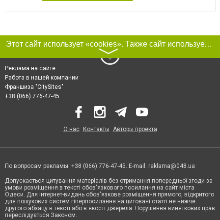
Этот сайт использует «cookies». Также сайт использует интернет-сервис для сбора технических данных касательно посетителей с целью получения маркетинговой и статистической информации. Условия обработки данных посетителей сайта см.
〉
Реклама на сайте
Работа в нашей компании
Франшиза "CitySites"
+38 (066) 776-47-45
О нас
Контакты
Авторы проекта
По вопросам рекламы: +38 (066) 776-47-45. E-mail:
reklama@048.ua
Допускається цитування матеріалів без отримання попередньої згоди за
умови розміщення в тексті обов'язкового посилання на сайт міста
Одеси. Для інтернет-видань обов'язкове розміщення прямого, відкритого
для пошукових систем гіперпосилання на цитовані статті не нижче
другого абзацу в тексті або в якості джерела. Порушення виняткових прав
переслідується Законом.