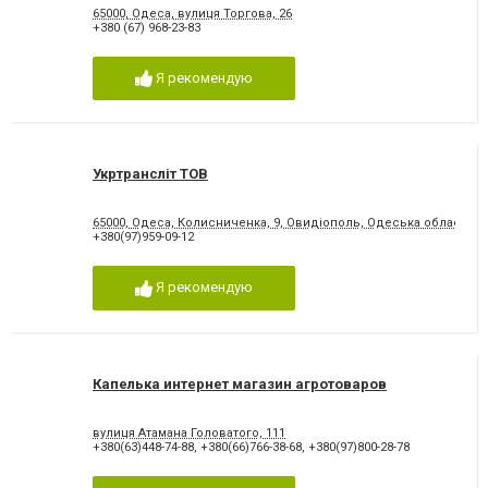
65000, Одеса, вулиця Торгова, 26
+380 (67) 968-23-83
Я рекомендую
Укртрансліт ТОВ
65000, Одеса, Колисниченка, 9, Овидіополь, Одеська область
+380(97)959-09-12
Я рекомендую
Капелька интернет магазин агротоваров
вулиця Атамана Головатого, 111
+380(63)448-74-88
,
+380(66)766-38-68
,
+380(97)800-28-78