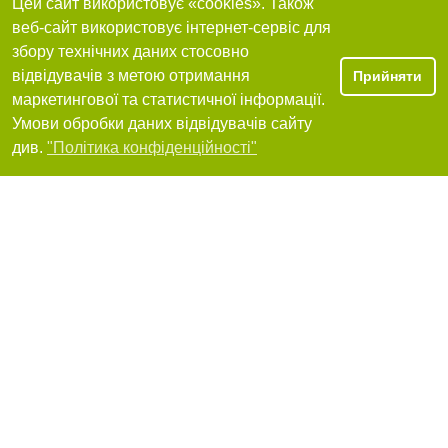
Цей сайт використовує «cookies». Також
веб-сайт використовує інтернет-сервіс для
Агро - Захист, ПП, виробнича фірма, біологічний
збору технічних даних стосовно
захист рослин
відвідувачів з метою отримання
Прийняти
65000, Одеса, вулиця Княжа, 32, кабінет 211
маркетингової та статистичної інформації.
+380 (67) 484-03-72
,
+380 (48) 705-48-11
,
+380 (48) 705-48-10
Умови обробки даних відвідувачів сайту
Фільтри
див.
"Політика конфіденційності"
Я рекомендую
Хімагротрейдинг, торгова компанія
65000, Одеса, вулиця Італійська, 37
+380 (67) 487-08-01
,
+380 (48) 772-74-34
Я рекомендую
Добрива Агрон, Одеське представництво