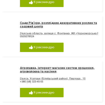
Я рекомендую
Сади Рів'єри, розплідник декоративних рослин та
садовий центр
Одеська область, вулиця с. Фонтанка, ЖК «Чорноморська Рів'єра
0505078924
Я рекомендую
Агролавка, інтернет-магазин систем зрошення,
агроволокна та насіння
Одеса, Усатове (Біляївський район), Павлова,, 15
+380 (68) 325-45-05
Я рекомендую