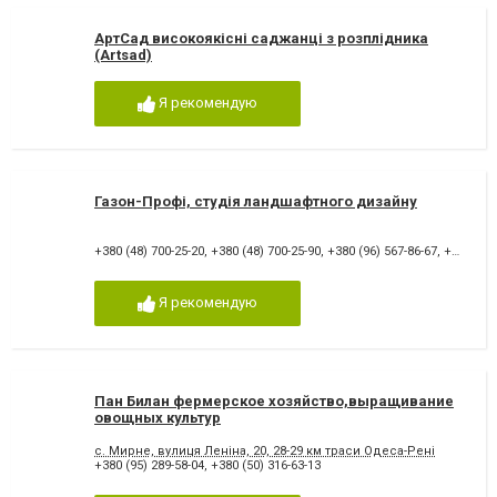
АртСад високоякісні саджанці з розплідника
(Artsad)
Я рекомендую
Газон-Профі, студія ландшафтного дизайну
+380 (48) 700-25-20
,
+380 (48) 700-25-90
,
+380 (96) 567-86-67
,
+380 (67) 962-85-15
Я рекомендую
Пан Билан фермерское хозяйство,выращивание
овощных культур
с. Мирне, вулиця Леніна, 20, 28-29 км траси Одеса-Рені
+380 (95) 289-58-04
,
+380 (50) 316-63-13