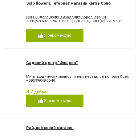
Solo flowers, інтернет магазин квітів Соло
65000, Одеса, вулиця Академіка Корольова, 81
+380 (97) 632-89-94
,
+380 (95) 630-78-06
,
+380 (48) 770-97-08
Я рекомендую
Садовий центр "Флоірен"
Ми знаходимося у мальовничому передмісті по трасі Одеса-Рені 2
+380(99)048-06-40
8.7
добре
Я рекомендую
Рай, квітковий магазин