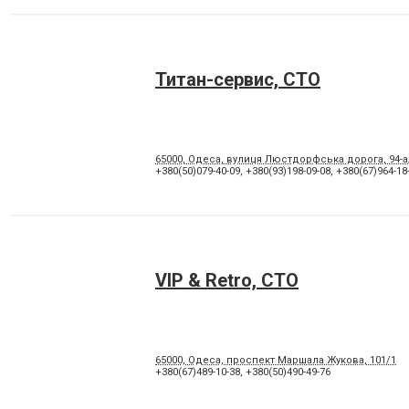
Титан-сервис, СТО
65000, Одеса, вулиця Люстдорфська дорога, 94-а/
+380(50)079-40-09
,
+380(93)198-09-08
,
+380(67)964-18
VIP & Retro, СТО
65000, Одеса, проспект Маршала Жукова, 101/1
+380(67)489-10-38
,
+380(50)490-49-76