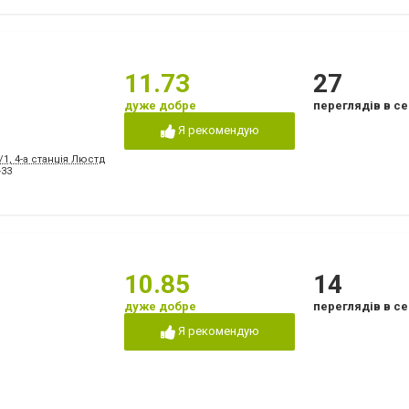
11.73
27
дуже добре
переглядів в се
Я рекомендую
1, 4-а станція Люстдорфської дороги - 170 м
-33
10.85
14
дуже добре
переглядів в се
Я рекомендую