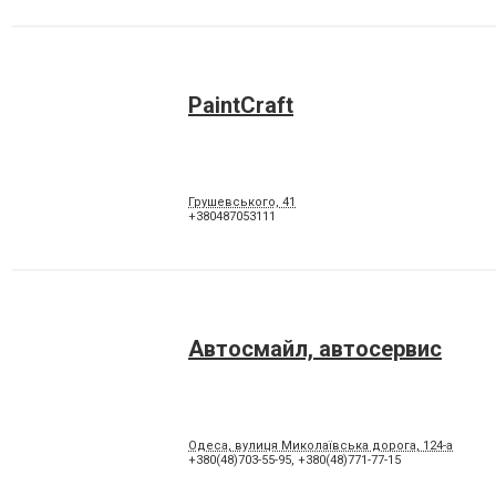
PaintCraft
Грушевського, 41
+380487053111
Автосмайл, автосервис
Одеса, вулиця Миколаївська дорога, 124-а
+380(48)703-55-95
,
+380(48)771-77-15