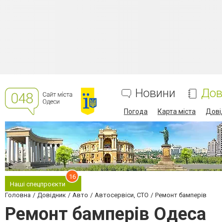
Новини
Дов
Погода
Карта міста
Дові
16
Наші спецпроєкти
Головна
Довідник
Авто
Автосервіси, СТО
Ремонт бамперів
Ремонт бамперів Одеса