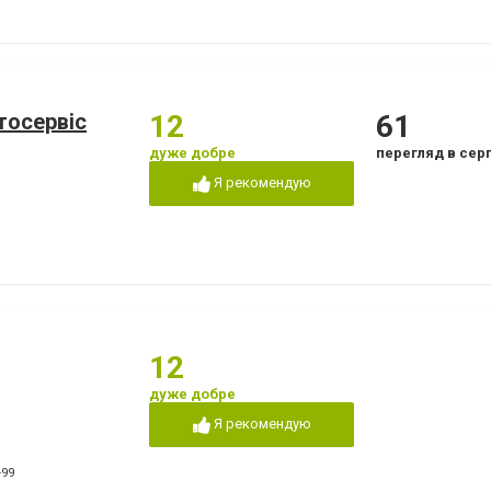
тосервіс
12
61
дуже добре
перегляд в сер
Я рекомендую
12
дуже добре
Я рекомендую
-99