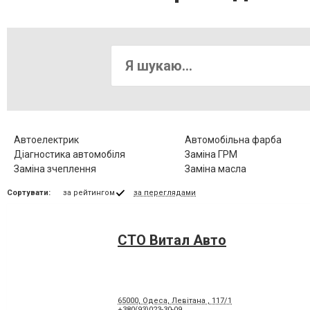
Автоелектрик
Автомобільна фарба
Діагностика автомобіля
Заміна ГРМ
Заміна зчеплення
Заміна масла
Зварювання глушника
Комп'ютерна діагностика
Сортувати:
за рейтингом
за переглядами
Ремонт АКПП
Ремонт МКПП
Ремонт бамперів
Ремонт вантажних авто
Ремонт легкових авто
Ремонт легкових авто
СТО Витал Авто
Ремонт форсунок
Ремонт ходової
Розвал - сходження
Фарбування кузова
65000, Одеса, Левітана , 117/1
+380(93)023-30-09