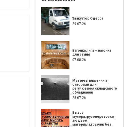
Эвакуатор Одесса
29.07.26
Вагонка липа – вагонка
для сауны
07.08.26
Металеві пластини з
отворами для
регулювання складського
обладнання
28.07.26
Вывоз
мусора,грузоперевозки
,подъем
материала,грузчик без