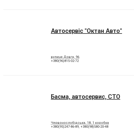
Автосервіс "Октан Авто"
вулиця Довга, 96
+380(96)815-02-72
Басма, автосервис, СТО
Червонослобідська, 18, 1 коробка
+380(95)247-86-89
,
+380(98)580-20-48