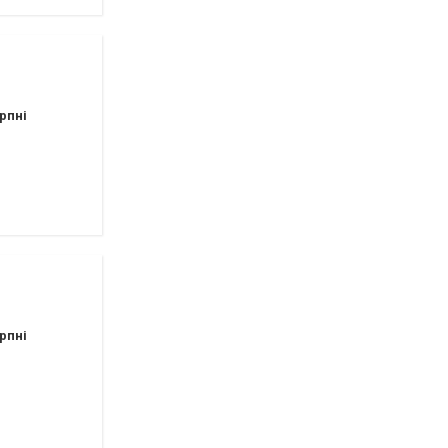
рпні
рпні