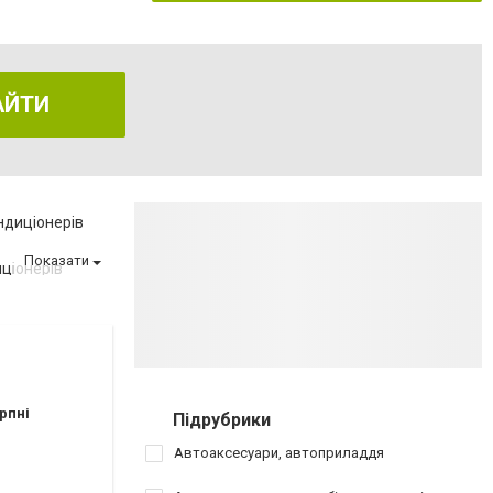
АЙТИ
ндиціонерів
Показати
ціонерів
х дисків
их рейок
рпні
Підрубрики
Автоаксесуари, автоприладдя