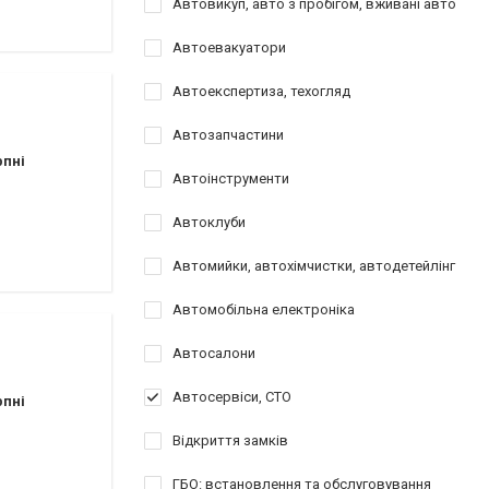
Автовикуп, авто з пробігом, вживані авто
Автоевакуатори
Автоекспертиза, техогляд
Автозапчастини
рпні
Автоінструменти
Автоклуби
Автомийки, автохімчистки, автодетейлінг
Автомобільна електроніка
Автосалони
Автосервіси, СТО
рпні
Відкриття замків
ГБО: встановлення та обслуговування