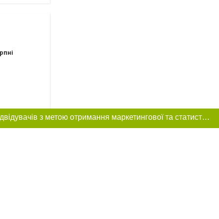
рпні
Цей сайт використовує «cookies». Також веб-сайт використовує інтернет-сервіс для збору технічних даних стосовно відвідувачів з метою отримання маркетингової та статистичної інформації. Умови обробки даних відвідувачів сайту див.
рпні