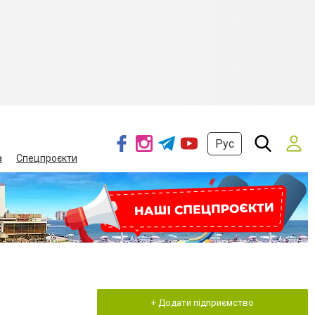
Рус
а
Спецпроєкти
+ Додати підприємство