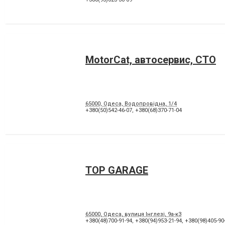
MotorCat, автосервис, СТО
65000, Одеса, Водопровідна, 1/4
+380(50)542-46-07
,
+380(68)370-71-04
TOP GARAGE
65000, Одеса, вулиця Інглезі, 9а-к3
+380(48)700-91-94
,
+380(94)953-21-94
,
+380(98)405-90