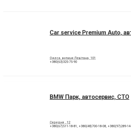
Car service Premium Auto, ав
Одеса, вулиця Левітана, 101
+380(63)325-75-90
BMW Парк, автосервис, СТО
Середня , 12
+380(67)511-18-81
,
+380(48)700-18-08
,
+380(97)289-14