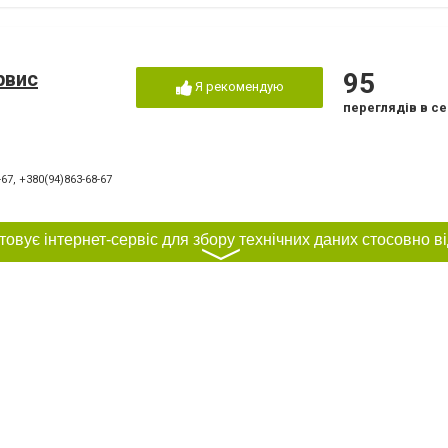
рвис
95
Я рекомендую
переглядів в се
-67
,
+380(94)863-68-67
〉
27
Я рекомендую
переглядів в се