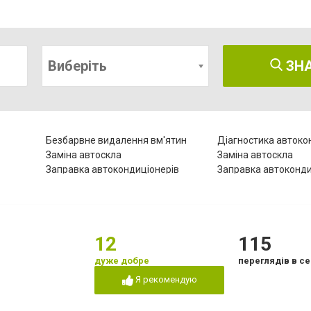
Виберіть
ЗН
Безбарвне видалення вм'ятин
Діагностика автоко
Заміна автоскла
Заміна автоскла
Заправка автокондиціонерів
Заправка автоконди
Обслуговування автомобіля
Проточка гальмівни
Ремонт автокондиціонерів
Ремонт автомобілів
Ремонт двигуна
Ремонт кузова
Ремонт стартерів та генераторів
Ремонт турбін
12
115
Ремонт ходової частини
Реставрація кермов
дуже добре
переглядів в се
Я рекомендую