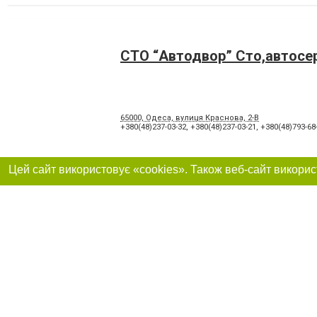
СТО “Автодвор” Сто,автосе
65000, Одеса, вулиця Краснова, 2-В
+380(48)237-03-32
,
+380(48)237-03-21
,
+380(48)793-68
Автосервіс Q7.7
Одеса, Гарманна, 1
+380(67)780-79-69
,
+380(73)780-79-69