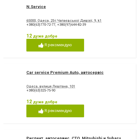
N.Service
65000, Одеса, 25-ї Чапаєвської Дивізії, 9, k1
+380(63)770-72-77
,
+380(97)644-82-39
12
дуже добре
Я рекомендую
Car service Premium Auto, автосервіс
Одеса, вулиця Левітана, 101
+380(63)325-75-90
12
дуже добре
Я рекомендую
Риспект, автосервис. СТО. Mitsubishi и Subaru