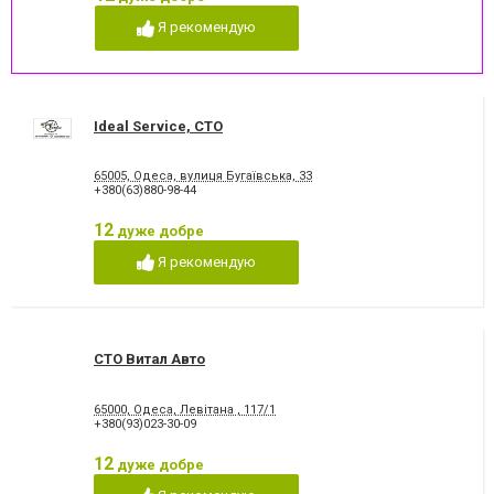
Ремонт бамперів
Ремонт вантажних авто
Я рекомендую
Ремонт двигуна
Ремонт кузова
Ремонт легкових авто
Ремонт легкових авто
Ремонт стартерів та
Ремонт турбін
генераторів
Ремонт форсунок
Ремонт ходової
Ideal Service, СТО
Ремонт ходової частини
Реставрація кермових рейок
Розвал - сходження
Фарбування кузова
65005, Одеса, вулиця Бугаївська, 33
+380(63)880-98-44
12
дуже добре
Я рекомендую
СТО Витал Авто
65000, Одеса, Левітана , 117/1
+380(93)023-30-09
12
дуже добре