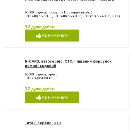
65000, Одеса, провулок Прохорівський, 6
+380(48)777-53-95
,
+380(48)777-63-03
,
+380(97)777-63-03
,
+380(73)777-53-95
12
дуже добре
Я рекомендую
R-CARS, автосервіс, СТО, чищення форсунок,
ремонт ходовий
65000, Одеса, Бреус
+380(96)351-08-18
12
дуже добре
Я рекомендую
Титан-сервис, СТО