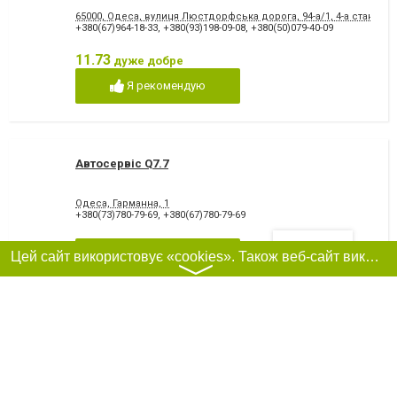
65000, Одеса, вулиця Люстдорфська дорога, 94-а/1, 4-а станція
+380(67)964-18-33
,
+380(93)198-09-08
,
+380(50)079-40-09
11.73
дуже добре
Я рекомендую
Автосервіс Q7.7
Одеса, Гарманна, 1
+380(73)780-79-69
,
+380(67)780-79-69
Фільтри
Цей сайт використовує «cookies». Також веб-сайт використовує інтернет-сервіс для збору технічних даних стосовно відвідувачів з метою отримання маркетингової та статистичної інформації. Умови обробки даних відвідувачів сайту див.
Я рекомендую
〉
Сервисный центр, СПД Щеглов А.С
65000, Одеса, вулиця Космонавта Комарова, 12/34
+380(50)510-77-22
,
+380 (96) 8446395