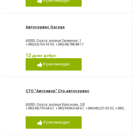
Я рекомендую
Автосервис Garage
65000, Одеса, вулиця Гарманна, 1
+380(63)765-93-93
,
+380(48)788-88-17
12
дуже добре
Я рекомендую
СТО “Автодвор” Сто,автосервис
65000, Одеса, вулиця Краснова, 2-В
+380(48)793-68-67
,
+380(94)863-68-67
,
+380(48)237-03-32
,
+380(48)237-03-21
Я рекомендую