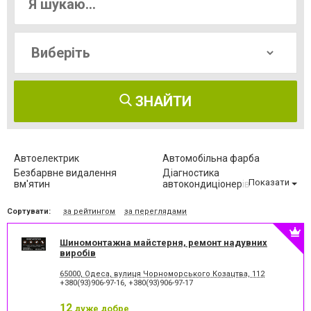
ЗНАЙТИ
Автоелектрик
Автомобільна фарба
Безбарвне видалення
Діагностика
Показати
вм'ятин
автокондиціонерів
Діагностика автомобіля
Заміна ГРМ
Сортувати:
за рейтингом
за переглядами
Заміна автоскла
Заміна автоскла
Заміна зчеплення
Заміна масла
Заправка автокондиціонерів
Заправка автокондиціонерів
Шиномонтажна майстерня, ремонт надувних
виробів
Зварювання глушника
Комп'ютерна діагностика
Обслуговування автомобіля
Проточка гальмівних дисків
65000, Одеса, вулиця Чорноморського Козацтва, 112
+380(93)906-97-16
,
+380(93)906-97-17
Ремонт АКПП
Ремонт МКПП
Ремонт автокондиціонерів
Ремонт автомобілів
12
дуже добре