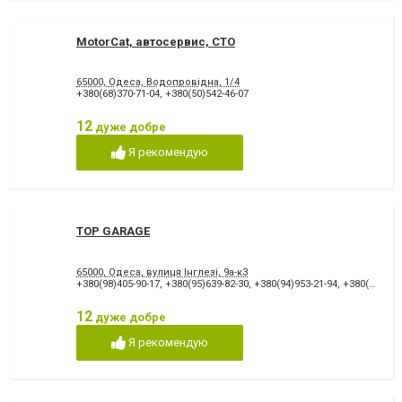
MotorCat, автосервис, СТО
65000, Одеса, Водопровідна, 1/4
+380(68)370-71-04
,
+380(50)542-46-07
12
дуже добре
Я рекомендую
TOP GARAGE
65000, Одеса, вулиця Інглезі, 9а-к3
+380(98)405-90-17
,
+380(95)639-82-30
,
+380(94)953-21-94
,
+380(48)700-91-94
12
дуже добре
Я рекомендую