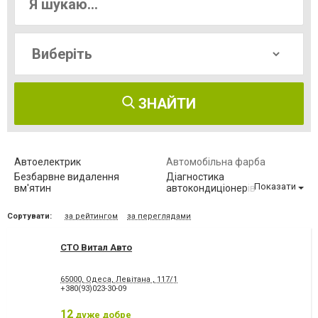
ЗНАЙТИ
Автоелектрик
Автомобільна фарба
Безбарвне видалення
Діагностика
Показати
вм'ятин
автокондиціонерів
Діагностика автомобіля
Заміна ГРМ
Сортувати:
за рейтингом
за переглядами
Заміна автоскла
Заміна автоскла
Заміна зчеплення
Заміна масла
СТО Витал Авто
Заправка автокондиціонерів
Заправка автокондиціонерів
Зварювання глушника
Комп'ютерна діагностика
Обслуговування автомобіля
Проточка гальмівних дисків
65000, Одеса, Левітана , 117/1
+380(93)023-30-09
Ремонт АКПП
Ремонт МКПП
Ремонт автокондиціонерів
Ремонт автомобілів
12
дуже добре