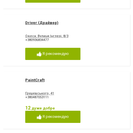
Driver (Драйвер)
Одеса, Вулиця Інглезі, 8/3
+380936834477
Я рекомендую
PaintCraft
Грушевського, 41
+380487053111
12
дуже добре
Я рекомендую