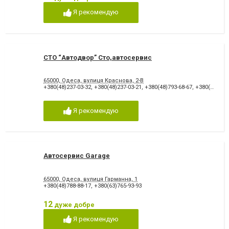
Ремонт бамперів
Ремонт вантажних авто
Я рекомендую
Ремонт двигуна
Ремонт кузова
Ремонт легкових авто
Ремонт легкових авто
Ремонт стартерів та
Ремонт турбін
генераторів
Ремонт форсунок
Ремонт ходової
СТО “Автодвор” Сто,автосервис
Ремонт ходової частини
Реставрація кермових рейок
Розвал - сходження
Фарбування кузова
65000, Одеса, вулиця Краснова, 2-В
+380(48)237-03-32
,
+380(48)237-03-21
,
+380(48)793-68-67
,
+380(94)863-68-67
Я рекомендую
Автосервис Garage
65000, Одеса, вулиця Гарманна, 1
+380(48)788-88-17
,
+380(63)765-93-93
12
дуже добре
Я рекомендую