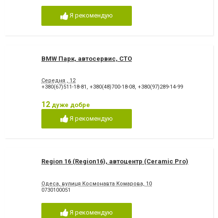
Я рекомендую
BMW Парк, автосервис, СТО
Середня , 12
+380(67)511-18-81
,
+380(48)700-18-08
,
+380(97)289-14-99
12
дуже добре
Я рекомендую
Region 16 (Region16), автоцентр (Ceramic Pro)
Одеса, вулиця Космонавта Комарова, 10
0730100051
Я рекомендую