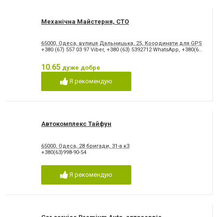
Механічна Майстерня, СТО
65000, Одеса, вулиця Дальницька, 25, Координати для GPS навіга
+380 (67) 557 03 97 Viber
,
+380 (63) 5392712 WhatsApp
,
+380(68)770-62-00
10.65
дуже добре
Я рекомендую
Автокомплекс Тайфун
65000, Одеса, 28 бригади, 31-а к3
+380(63)998-90-54
Я рекомендую