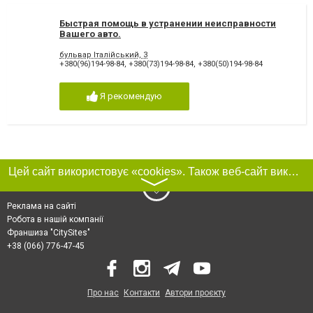
Быстрая помощь в устранении неисправности
Вашего авто.
бульвар Італійський, 3
+380(96)194-98-84
,
+380(73)194-98-84
,
+380(50)194-98-84
Я рекомендую
Цей сайт використовує «cookies». Також веб-сайт використовує інтернет-сервіс для збору технічних даних стосовно відвідувачів з метою отримання маркетингової та статистичної інформації. Умови обробки даних відвідувачів сайту див.
〉
Реклама на сайті
Робота в нашій компанії
Франшиза "CitySites"
+38 (066) 776-47-45
Про нас
Контакти
Автори проєкту