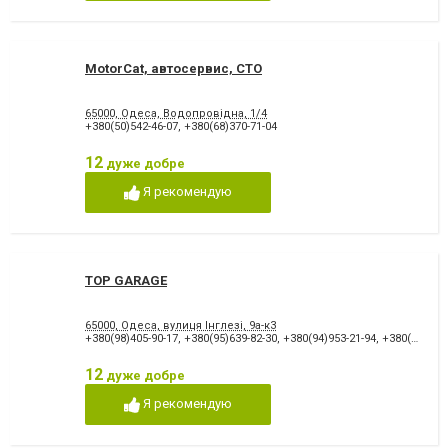
MotorCat, автосервис, СТО
65000, Одеса, Водопровідна, 1/4
+380(50)542-46-07
,
+380(68)370-71-04
12
дуже добре
Я рекомендую
TOP GARAGE
65000, Одеса, вулиця Інглезі, 9а-к3
+380(98)405-90-17
,
+380(95)639-82-30
,
+380(94)953-21-94
,
+380(48)700-91-94
12
дуже добре
Я рекомендую