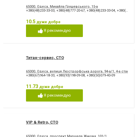
65000, Одеса, Михайла Грушевського, 15-а
+380(48)233-33-03
,
+380(48)777-20-67
,
+380(48)233-33-04
,
+380(63)735-52-97
10.5
дуже добре
Я рекомендую
Титан-сервис, СТО
65000, Одеса, вулиця Люстдорфська дорога, 94-а/1, 4-а станція
+380(67)964-18-33
,
+380(93)198-09-08
,
+380(50)079-40-09
11.73
дуже добре
Я рекомендую
VIP & Retro, СТО
65000, Одеса, проспект Маршала Жукова, 101/1