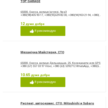
TOP GARAGE
65000, Одеса, вулиця Інглезі, 9а-к3
+380(98)405-90-17
,
+380(95)639-82-30
,
+380(94)953-21-94
,
+380(48)700-91-94
12
дуже добре
Я рекомендую
Механічна Майстерня, СТО
65000, Одеса, вулиця Дальницька, 25, Координати для GPS навіга
+380 (67) 557 03 97 Viber
,
+380 (63) 5392712 WhatsApp
,
+380(68)770-62-00
10.65
дуже добре
Я рекомендую
Риспект, автосервис. СТО. Mitsubishi и Subaru