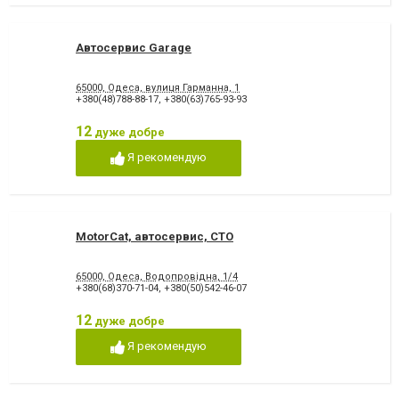
Автосервис Garage
65000, Одеса, вулиця Гарманна, 1
+380(48)788-88-17
,
+380(63)765-93-93
12
дуже добре
Я рекомендую
MotorCat, автосервис, СТО
65000, Одеса, Водопровідна, 1/4
+380(68)370-71-04
,
+380(50)542-46-07
12
дуже добре
Я рекомендую