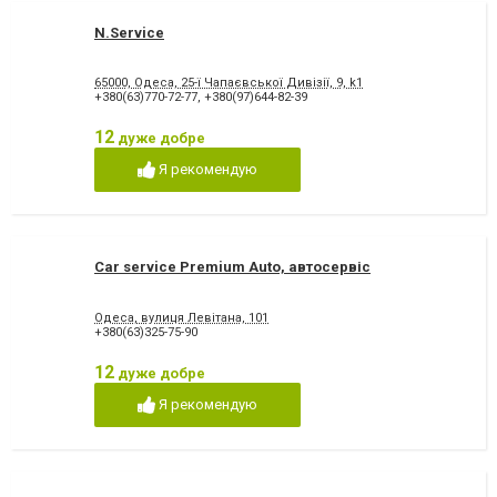
N.Service
65000, Одеса, 25-ї Чапаєвської Дивізії, 9, k1
+380(63)770-72-77
,
+380(97)644-82-39
12
дуже добре
Я рекомендую
Car service Premium Auto, автосервіс
Одеса, вулиця Левітана, 101
+380(63)325-75-90
12
дуже добре
Я рекомендую