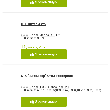
Я рекомендую
Ремонт двигуна
Ремонт кузова
Ремонт легкових авто
Ремонт легкових авто
Ремонт стартерів та
Ремонт турбін
генераторів
Ремонт форсунок
Ремонт ходової
СТО Витал Авто
Ремонт ходової частини
Реставрація кермових рейок
Розвал - сходження
Фарбування кузова
65000, Одеса, Левітана , 117/1
+380(93)023-30-09
12
дуже добре
Я рекомендую
СТО “Автодвор” Сто,автосервис
65000, Одеса, вулиця Краснова, 2-В
+380(48)793-68-67
,
+380(94)863-68-67
,
+380(48)237-03-21
,
+380(48)237-03-32
Я рекомендую