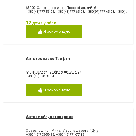
65000, Одеса, провулок Прохорівський, 6
+380(48)777-53-95
,
+380(48)777-63-03
,
+380(97)777-63-03
,
+380(73)777-53-95
12
дуже добре
Я рекомендую
Автокомплекс Тайфун
65000, Одеса, 28 бригади, 31-а к3
+380(63)998-90-54
Я рекомендую
Автосмайл, автосервис
Одеса, вулиця Миколаївська дорога, 124-а
+380(48)703-55-95
,
+380(48)771-77-15