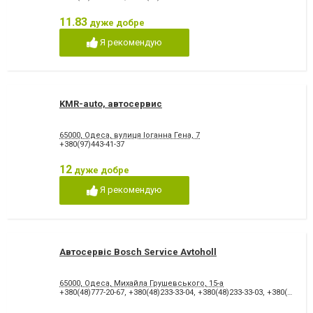
11.83
дуже добре
Я рекомендую
KMR-auto, автосервис
65000, Одеса, вулиця Іоганна Гена, 7
+380(97)443-41-37
12
дуже добре
Я рекомендую
Автосервіс Bosch Service Avtoholl
65000, Одеса, Михайла Грушевського, 15-а
+380(48)777-20-67
,
+380(48)233-33-04
,
+380(48)233-33-03
,
+380(63)735-52-97