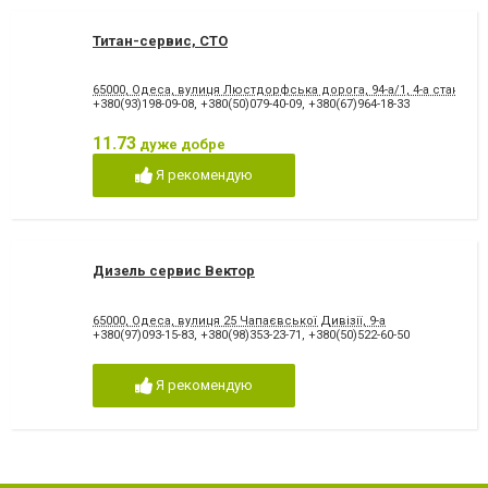
Титан-сервис, СТО
65000, Одеса, вулиця Люстдорфська дорога, 94-а/1, 4-а станція
+380(93)198-09-08
,
+380(50)079-40-09
,
+380(67)964-18-33
11.73
дуже добре
Я рекомендую
Дизель сервис Вектор
65000, Одеса, вулиця 25 Чапаєвської Дивізії, 9-а
+380(97)093-15-83
,
+380(98)353-23-71
,
+380(50)522-60-50
Я рекомендую