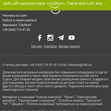
Цей сайт використовує «cookies». Також веб-сайт використовує інтернет-сервіс для збору технічних даних стосовно відвідувачів з метою отримання маркетингової та статистичної інформації. Умови обробки даних відвідувачів сайту див.
〉
Реклама на сайті
Робота в нашій компанії
Франшиза "CitySites"
+38 (066) 776-47-45
Про нас
Контакти
Автори проєкту
З питань реклами: +38 (066) 776-47-45. E-mail:
reklama@048.ua
Допускається цитування матеріалів без отримання попередньої згоди за
умови розміщення в тексті обов'язкового посилання на сайт міста
Одеси. Для інтернет-видань обов'язкове розміщення прямого, відкритого
для пошукових систем гіперпосилання на цитовані статті не нижче
другого абзацу в тексті або в якості джерела. Порушення виняткових прав
переслідується Законом.
Матеріали з плашками "Новини компаній", "Промо", "Партнерський
матеріал", "Партнерський спецпроєкт", "Політичні новини", "Пресреліз",
"PR", "Офіційно", "Політична реклама" публікуються на правах реклами.