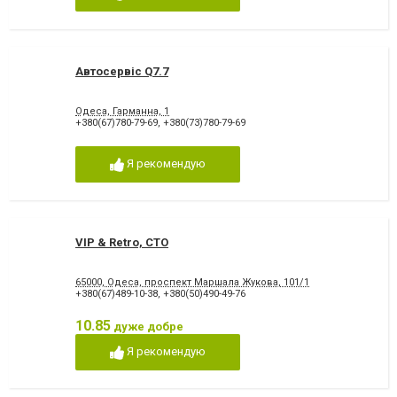
Автосервіс Q7.7
Одеса, Гарманна, 1
+380(67)780-79-69
,
+380(73)780-79-69
Я рекомендую
VIP & Retro, СТО
65000, Одеса, проспект Маршала Жукова, 101/1
+380(67)489-10-38
,
+380(50)490-49-76
10.85
дуже добре
Я рекомендую