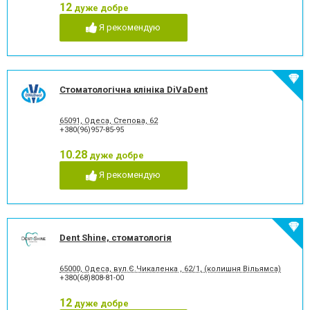
12
Рентген зубів
Рецесія ясен
дуже добре
Рецесія ясен
Стрази і скайси
Я рекомендую
Фторування зубів і
Художня реставрація зубів
відновлення емалі
Хірургічне лікування зубів
Чистка зубів
Шинування зубів
Стоматологічна клініка DiVaDent
65091, Одеса, Степова, 62
+380(96)957-85-95
10.28
дуже добре
Я рекомендую
Dent Shine, стоматологія
65000, Одеса, вул.Є.Чикаленка , 62/1, (колишня Вільямса)
+380(68)808-81-00
12
дуже добре