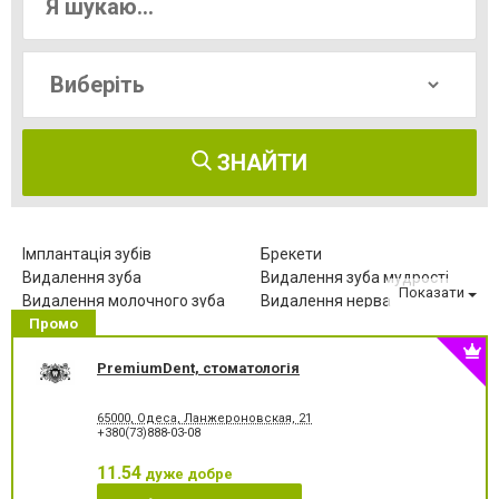
ЗНАЙТИ
Імплантація зубів
Брекети
Видалення зуба
Видалення зуба мудрості
Показати
Видалення молочного зуба
Видалення нерва
Промо
Видалення постійного зуба
Виправлення діастеми
Відбілювання зубів
Вініри
PremiumDent, стоматологія
Герметизація фісур
Дитяча стоматологія
Діагностика зубів
Елайнери
Естетична реставрація
Зняття зубного каменю
65000, Одеса, Ланжероновская, 21
+380(73)888-03-08
Зубні протези
Клиновидний дефект зубів
Комп'ютерна томографія
Коронка безметалева
11.54
дуже добре
зубів