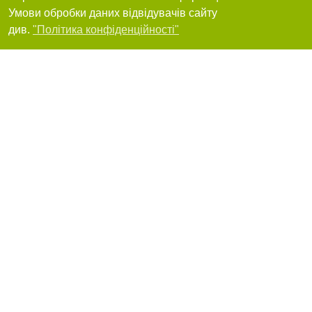
Умови обробки даних відвідувачів сайту
Фільтри
див.
"Політика конфіденційності"
65031, Одеса, Воробйова, 1-Б, ЖК Одеські традиції
+380(97)582-11-92
,
+380(48)702-20-20
12
дуже добре
Я рекомендую
Junior (Джуніор) територія дитячої посмішки
Одеса, проспект Князя Ярослава Мудрого, 32
+380(48)771-32-32
,
+380(67)557-32-32
12
дуже добре
Я рекомендую
N&Dens, стоматологія, лікар-стоматолог
Чубарова Наталія