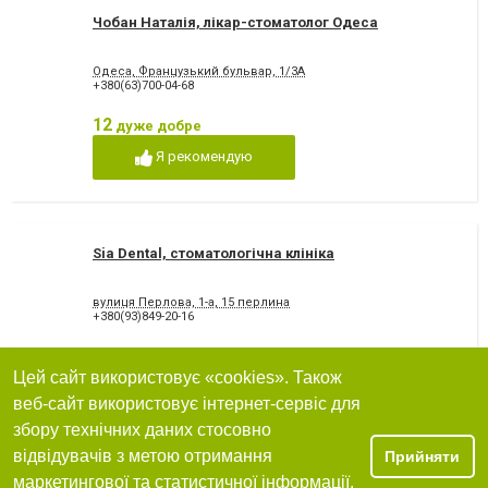
Чобан Наталія, лікар-стоматолог Одеса
Одеса, Французький бульвар, 1/3А
+380(63)700-04-68
12
дуже добре
Я рекомендую
Sia Dental, стоматологічна клініка
вулиця Перлова, 1-а, 15 перлина
+380(93)849-20-16
12
дуже добре
Цей сайт використовує «cookies». Також
Я рекомендую
веб-сайт використовує інтернет-сервіс для
збору технічних даних стосовно
відвідувачів з метою отримання
Прийняти
маркетингової та статистичної інформації.
Primely, сімейна стоматологія